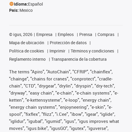
Idioma:
Español
País:
Mexico
©
igus, 2026
Empresa
Empleos
Prensa
Compras
Mapa de ubicación
Protección de datos
Política de cookies
Imprimir
Términos y condiciones
Reglamento interno
Transparencia de la cobertura
The terms "Apiro", "AutoChain", "CFRIP", "chainflex",
"chainge", "chains for cranes", "conprotect", "cradle-
chain", "CTD", "drygear", "drylin", "dryspin", "dry-tech",
"dryway", "easy chain", "e-chain", "e-chain systems", "e-
ketten", "e-kettensysteme", "e-loop", "energy chain",
"energy chain systems", "enjoyneering", "e-skin", "e-
spool", "fixflex", "flizz", "i.Cee", "ibow", "igear", “iglide”,
"iglidur", "igubal", "igumid", "igus", "igus improves what
moves", "igus:bike", "igusGO", "igutex", "iguverse",