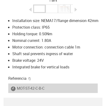
1 de 4
igus-icon-arrow-left
igus-icon-arrow-r
Installation size: NEMA17/flange dimension 42mm
Protection class: IP65
Holding torque: 0.50Nm
Nominal current: 1.80A
Motor connection: connection cable 1m
Shaft seal prevents ingress of water
Brake voltage: 24V
Integrated brake for vertical loads
igus-icon-copy-clipboard
Referencia
igus-icon-lieferzeit
MOT-ST-42-C-B-C