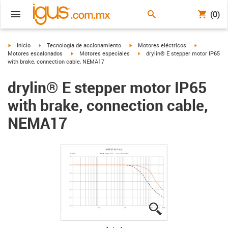
(0)
igus-icon-arrow-right
igus-icon-arrow-right
igus-icon-arrow-right
igus-icon-ar
Inicio
Tecnología de accionamiento
Motores eléctricos
igus-icon-arrow-right
igus-icon-arrow-right
Motores escalonados
Motores especiales
drylin® E stepper motor IP65
with brake, connection cable, NEMA17
drylin® E stepper motor IP65
with brake, connection cable,
NEMA17
igus-icon-lupe
igus-icon-lupe
igus-icon-lupe
igus-icon-lupe