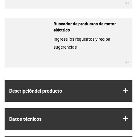
igu
Buscador de productos de motor
eléctrico
Ingrese los requisitos y reciba
sugerencias
igu
igus
Descripción­del producto
igus
Datos técnicos