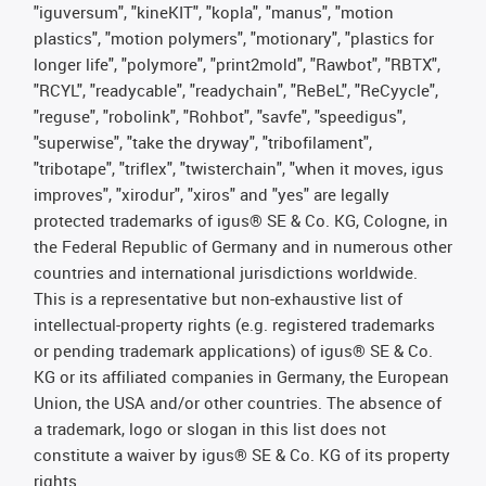
"iguversum", "kineKIT", "kopla", "manus", "motion
plastics", "motion polymers", "motionary", "plastics for
longer life", "polymore", "print2mold", "Rawbot", "RBTX",
"RCYL", "readycable", "readychain", "ReBeL", "ReCyycle",
"reguse", "robolink", "Rohbot", "savfe", "speedigus",
"superwise", "take the dryway", "tribofilament",
"tribotape", "triflex", "twisterchain", "when it moves, igus
improves", "xirodur", "xiros" and "yes" are legally
protected trademarks of igus® SE & Co. KG, Cologne, in
the Federal Republic of Germany and in numerous other
countries and international jurisdictions worldwide.
This is a representative but non-exhaustive list of
intellectual-property rights (e.g. registered trademarks
or pending trademark applications) of igus® SE & Co.
KG or its affiliated companies in Germany, the European
Union, the USA and/or other countries. The absence of
a trademark, logo or slogan in this list does not
constitute a waiver by igus® SE & Co. KG of its property
rights.