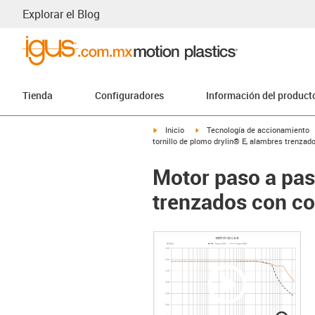
Explorar el Blog
Tienda
Configuradores
Información del product
igus-icon-arrow-right
igus-icon-arrow-right
Inicio
Tecnología de accionamiento
tornillo de plomo drylin® E, alambres trenza
Motor paso a pas
trenzados con co