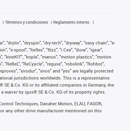
Términos y condiciones
Reglamento interno
, "drylin", "dryspin", "dry-tech", "dryway", "easy chain", "e-
"e-spool", "fixflex", "flizz", "i.Cee", "ibow", "igear",
m", "kineKIT", "kopla", "manus", "motion plastics", "motion
", "ReBeL", "ReCyycle", "reguse", "robolink", "Rohbot",
improves", "xirodur", "xiros" and "yes" are legally protected
onal jurisdictions worldwide. This is a representative
s® SE & Co. KG or its affiliated companies in Germany, the
a waiver by igus® SE & Co. KG of its property rights.
r, Control Techniques, Danaher Motion, ELAU, FAGOR,
 or any other drive manufacturer mentioned on this