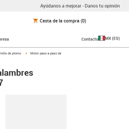
Ayúdanos a mejorar - Danos tu opinión
Cesta de la compra
(0)
MX
(
ES
)
resa
Contacto
igus-icon-arrow-right
nillo de plomo
Motor paso a paso de
 alambres
7
y-clipboard