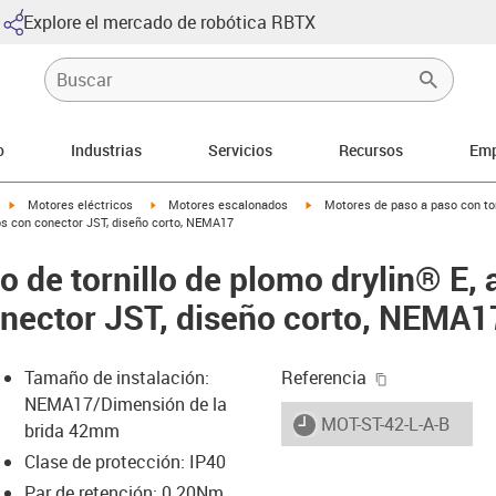
Explore el mercado de robótica RBTX
o
Industrias
Servicios
Recursos
Emp
igus-icon-arrow-right
igus-icon-arrow-right
igus-icon-arrow-right
Motores eléctricos
Motores escalonados
Motores de paso a paso con tor
dos con conector JST, diseño corto, NEMA17
o de tornillo de plomo drylin® E,
nector JST, diseño corto, NEMA1
igus-icon-cop
Tamaño de instalación:
Referencia
NEMA17/Dimensión de la
igus-icon-lieferzeit
MOT-ST-42-L-A-B
brida 42mm
Clase de protección: IP40
Par de retención: 0.20Nm