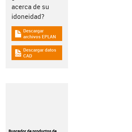
acerca de su
idoneidad?
Descargar
igus-icon-download-plan
archivos EPLAN
Descargar datos
igus-icon-cad-dateien
CAD
Buscador de productos de