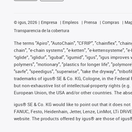
©
igus, 2026
Empresa
Empleos
Prensa
Compras
Map
Transparencia de la cobertura
The terms "Apiro", "AutoChain", "CFRIP", "chainflex", "chainge
chain", "e-chain systems", "e-ketten", "e-kettensysteme", "e-lo
“iglide”, "iglidur", "igubal", "igumid", "igus", "igus improv
polymers", "motionary", "plastics for longer life", "polymore
"savfe", "speedigus", "superwise", "take the dryway", "tribofi
trademarks of igus® SE & Co. KG, Cologne, in the Federal 
but non-exhaustive list of intellectual-property rights (e.
European Union, the USA and/or other countries. The absenc
igus® SE & Co. KG would like to point out that it does no
FANUC, Festo, Heidenhain, Jetter, Lenze, LinMot, LTi DRiV
website. The products offered by igus® are those of igus