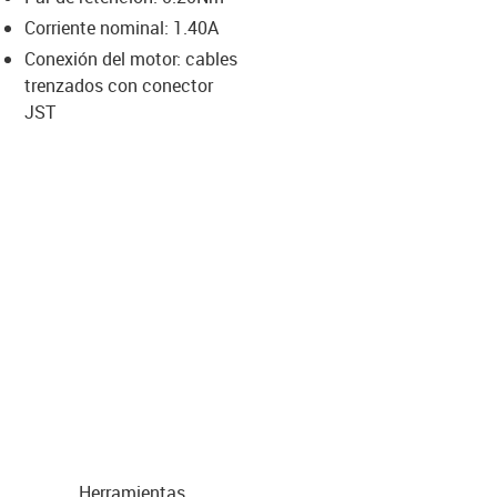
-icon-lupe
-icon-lupe
-icon-lupe
-icon-lupe
-icon-lupe
Corriente nominal: 1.40A
Conexión del motor: cables
trenzados con conector
us-icon-arrow-right
JST
Herramientas