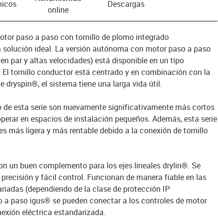
nicos
Descargas
online
otor paso a paso con tornillo de plomo integrado
la solución ideal. La versión autónoma con motor paso a paso
par y altas velocidades) está disponible en un tipo
 El tornillo conductor está centrado y en combinación con la
e dryspin®, el sistema tiene una larga vida útil.
o de esta serie son nuevamente significativamente más cortos
a operar en espacios de instalación pequeños. Además, esta serie
es más ligera y más rentable debido a la conexión de tornillo
n un buen complemento para los ejes lineales drylin®. Se
 precisión y fácil control. Funcionan de manera fiable en las
iadas (dependiendo de la clase de protección IP
o a paso igus® se pueden conectar a los controles de motor
xión eléctrica estandarizada.