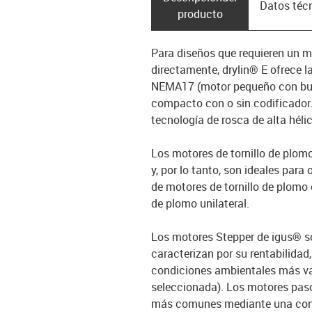
Datos téc
producto
Para diseños que requieren un m
directamente, drylin® E ofrece 
NEMA17 (motor pequeño con buen 
compacto con o sin codificador.
tecnología de rosca de alta hélic
Los motores de tornillo de plom
y, por lo tanto, son ideales par
de motores de tornillo de plomo 
de plomo unilateral.
Los motores Stepper de igus® so
caracterizan por su rentabilidad,
condiciones ambientales más var
seleccionada). Los motores pas
más comunes mediante una cone