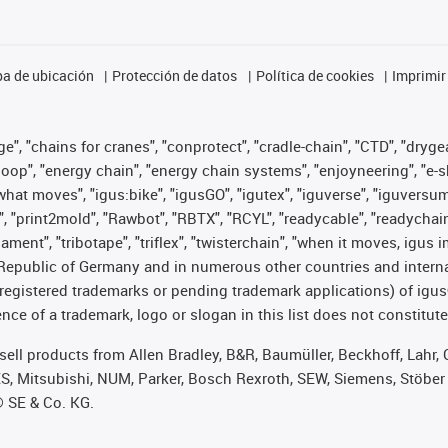
a de ubicación
Protección de datos
Política de cookies
Imprimir
", "chains for cranes", "conprotect", "cradle-chain", "CTD", "drygear"
op", "energy chain", "energy chain systems", "enjoyneering", "e-skin", 
es what moves", "igus:bike", "igusGO", "igutex", "iguverse", "iguversu
", "print2mold", "Rawbot", "RBTX", "RCYL", "readycable", "readychain
lament", "tribotape", "triflex", "twisterchain", "when it moves, igus 
Republic of Germany and in numerous other countries and internati
g. registered trademarks or pending trademark applications) of igu
e of a trademark, logo or slogan in this list does not constitute 
t sell products from Allen Bradley, B&R, Baumüller, Beckhoff, Lah
ES, Mitsubishi, NUM, Parker, Bosch Rexroth, SEW, Siemens, Stöber
® SE & Co. KG.