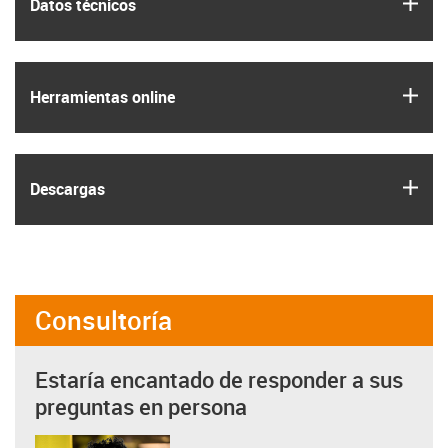
igus
Datos técnicos
igus
Herramientas online
igus
Descargas
Consultoría
Estaría encantado de responder a sus
preguntas en persona