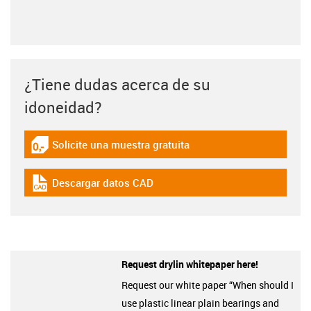
¿Tiene dudas acerca de su
idoneidad?
Solicite una muestra gratuita
igus-icon-gratismuster
Descargar datos CAD
igus-icon-cad-dateien
Request drylin whitepaper here!
Request our white paper “When should I
use plastic linear plain bearings and