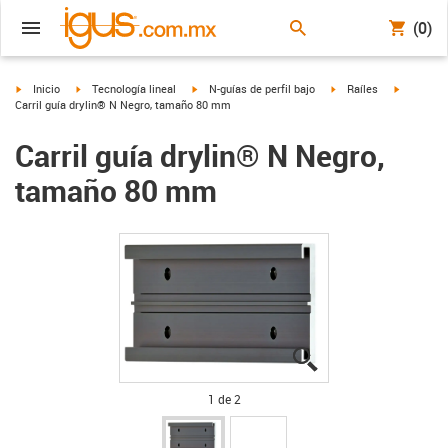
(0)
igus-icon-arrow-right
igus-icon-arrow-right
igus-icon-arrow-right
igus-icon-arrow-right
igus-icon
Inicio
Tecnología lineal
N-guías de perfil bajo
Raíles
Carril guía drylin® N Negro, tamaño 80 mm
Carril guía drylin® N Negro,
tamaño 80 mm
igus-icon-lupe
igus-icon-lupe
1 de 2