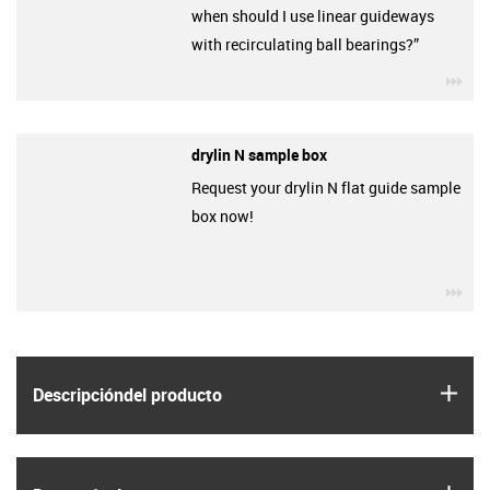
when should I use linear guideways
with recirculating ball bearings?”
igu
drylin N sample box
Request your drylin N flat guide sample
box now!
igu
igus
Descripción­del producto