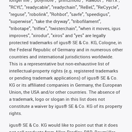
longer life", "polymore", "print2mold", "Rawbot", "RBTX",
"RCYL", "readycable", "readychain", "ReBeL", "ReCyycle",
"reguse", "robolink", "Rohbot", "savfe", "speedigus",
"superwise", "take the dryway", "tribofilament",
"tribotape", "triflex", "twisterchain", "when it moves, igus
improves", "xirodur", "xiros" and "yes" are legally
protected trademarks of igus® SE & Co. KG, Cologne, in
the Federal Republic of Germany and in numerous other
countries and international jurisdictions worldwide.
This is a representative but non-exhaustive list of
intellectual-property rights (e.g. registered trademarks
or pending trademark applications) of igus® SE & Co.
KG or its affiliated companies in Germany, the European
Union, the USA and/or other countries. The absence of
a trademark, logo or slogan in this list does not
constitute a waiver by igus® SE & Co. KG of its property
rights.
igus® SE & Co. KG would like to point out that it does