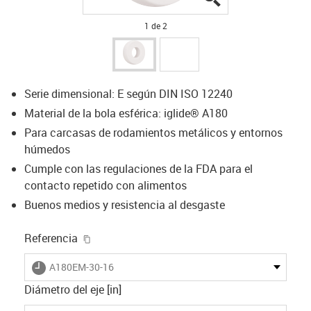
1 de 2
Serie dimensional: E según DIN ISO 12240
Material de la bola esférica: iglide® A180
Para carcasas de rodamientos metálicos y entornos
húmedos
Cumple con las regulaciones de la FDA para el
contacto repetido con alimentos
Buenos medios y resistencia al desgaste
igus-icon-copy-clipboard
Referencia
igus-icon-lieferzeit
A180EM-30-16
Diámetro del eje [in]