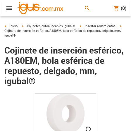
(0)
igus-icon-arrow-right
igus-icon-arrow-right
igus-icon-arrow-right
igus-i
Inicio
Cojinetes autoalineables igubal®
Insertar rodamientos
Cojinete de inserción esférico, A180EM, bola esférica de repuesto, delgado, mm,
igubal®
Cojinete de inserción esférico,
A180EM, bola esférica de
repuesto, delgado, mm,
igubal®
igus-icon-lupe
igus-icon-lupe