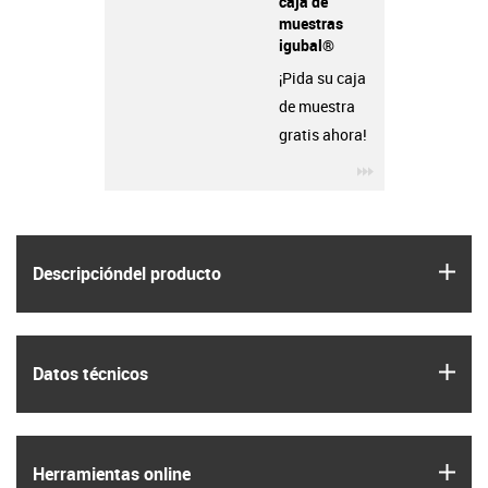
caja de
muestras
igubal®
¡Pida su caja
de muestra
gratis ahora!
igus-icon-3arro
igus
Descripción­del producto
igus
Datos técnicos
igus
Herramientas online