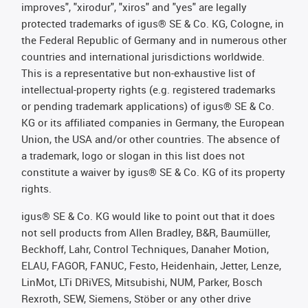
improves", "xirodur", "xiros" and "yes" are legally
protected trademarks of igus® SE & Co. KG, Cologne, in
the Federal Republic of Germany and in numerous other
countries and international jurisdictions worldwide.
This is a representative but non-exhaustive list of
intellectual-property rights (e.g. registered trademarks
or pending trademark applications) of igus® SE & Co.
KG or its affiliated companies in Germany, the European
Union, the USA and/or other countries. The absence of
a trademark, logo or slogan in this list does not
constitute a waiver by igus® SE & Co. KG of its property
rights.
igus® SE & Co. KG would like to point out that it does
not sell products from Allen Bradley, B&R, Baumüller,
Beckhoff, Lahr, Control Techniques, Danaher Motion,
ELAU, FAGOR, FANUC, Festo, Heidenhain, Jetter, Lenze,
LinMot, LTi DRiVES, Mitsubishi, NUM, Parker, Bosch
Rexroth, SEW, Siemens, Stöber or any other drive