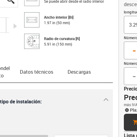
Se puede abrir desde el radio interior
desce
Compen
longitu
Ancho interior [Bi]
1.97 in (50 mm)
igus-icon-arrow-right
Número
Radio de curvatura [R]
5.91 in (150 mm)
-
Número 
n­del
-
Datos técnicos
Descargas
to
Precio
Prec
igus-icon-dr
ipo de instalación:
más IVA
Pla
ca
Lista 