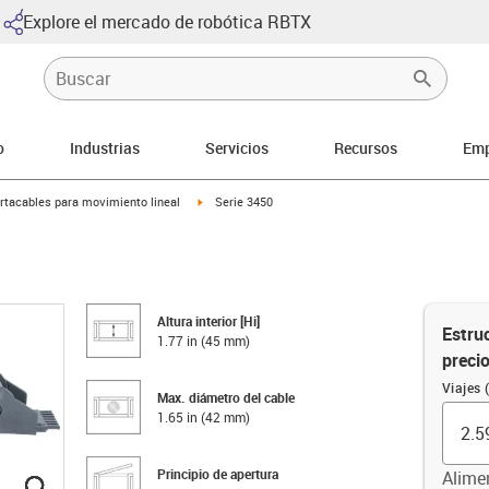
Explore el mercado de robótica RBTX
o
Industrias
Servicios
Recursos
Emp
icon-arrow-right
igus-icon-arrow-right
rtacables para movimiento lineal
Serie 3450
Altura interior [Hi]
Estruc
1.77 in (45 mm)
preci
Viajes (
Max. diámetro del cable
1.65 in (42 mm)
Principio de apertura
Alime
igus-icon-lupe
igus-icon-lupe
igus-icon-lupe
igus-icon-lupe