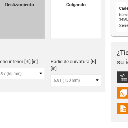
con-check
Deslizamiento
Colgando
Cade
Númer
3450.
Seri
¿Ti
su 
lipboard
ho interior [Bi] [in]
Radio de curvatura [R]
[in]
.97 (50 mm)
igus
5.91 (150 mm)
igus
igus