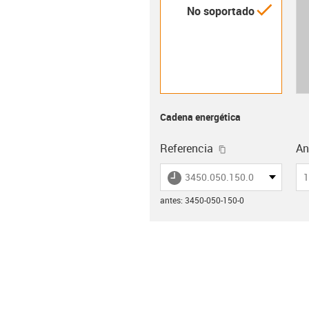
igus-i
No soportado
Cadena energética
igus-icon-copy-c
Referencia
Anc
igus-icon-lieferzeit
3450.050.150.0
1
antes
:
3450-050-150-0