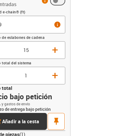
ntradas
sación (ft)
d e-chain® (ft)
info
 de eslabones de cadena
+
total del sistema
+
 total
io bajo petición
opdown-up
 y gastos de envío
zo de entrega bajo petición
rt
pin
Añadir a la cesta
de piezas
(
1
)