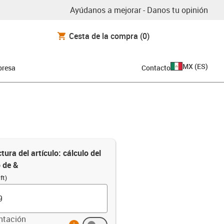
Ayúdanos a mejorar - Danos tu opinión
Cesta de la compra
(0)
MX
(
ES
)
resa
Contacto
tura del artículo: cálculo del
o de &
ft)
ntación
info