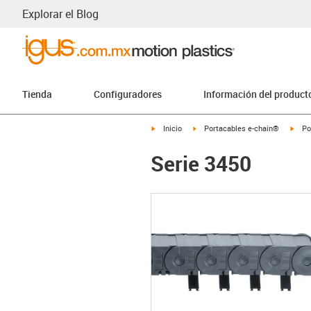
Explorar el Blog
Tienda
Configuradores
Información del product
igus-icon-arrow-right
igus-icon-arrow-right
igus-
Inicio
Portacables e-chain®
Po
Serie 3450