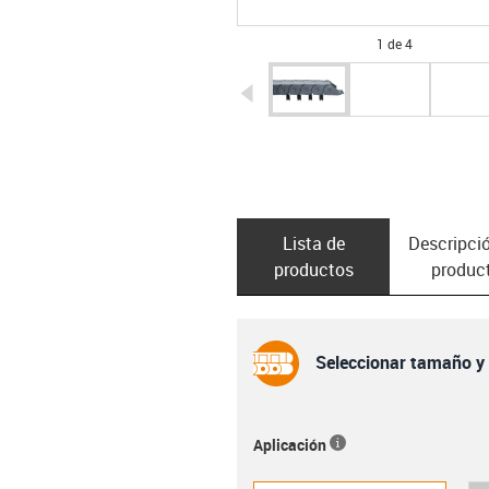
1 de 4
igus-icon-arrow-left
Lista de
Descripció
productos
produc
Seleccionar tamaño y t
Aplicación