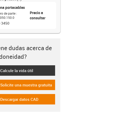
na portacables
Precio a
o de parte
:
050.150.0
consultar
e 3450
ene dudas acerca de
idoneidad?
Calcule la vida útil
-icon-lebensdauerrechner
Solicite una muestra gratuita
-icon-gratismuster
Descargar datos CAD
-icon-cad-dateien