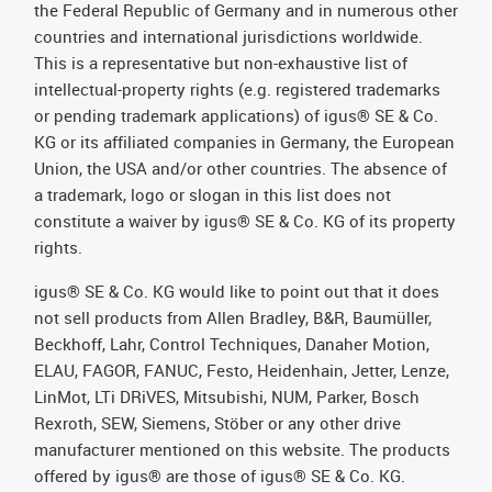
the Federal Republic of Germany and in numerous other
countries and international jurisdictions worldwide.
This is a representative but non-exhaustive list of
intellectual-property rights (e.g. registered trademarks
or pending trademark applications) of igus® SE & Co.
KG or its affiliated companies in Germany, the European
Union, the USA and/or other countries. The absence of
a trademark, logo or slogan in this list does not
constitute a waiver by igus® SE & Co. KG of its property
rights.
igus® SE & Co. KG would like to point out that it does
not sell products from Allen Bradley, B&R, Baumüller,
Beckhoff, Lahr, Control Techniques, Danaher Motion,
ELAU, FAGOR, FANUC, Festo, Heidenhain, Jetter, Lenze,
LinMot, LTi DRiVES, Mitsubishi, NUM, Parker, Bosch
Rexroth, SEW, Siemens, Stöber or any other drive
manufacturer mentioned on this website. The products
offered by igus® are those of igus® SE & Co. KG.