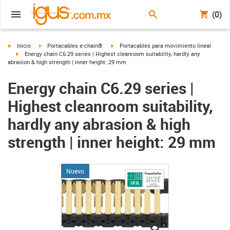
(0)
igus-icon-arrow-right
igus-icon-arrow-right
igus-icon-arrow-right
Inicio
Portacables e-chain®
Portacables para movimiento lineal
igus-icon-arrow-right
Energy chain C6.29 series | Highest cleanroom suitability, hardly any
abrasion & high strength | inner height: 29 mm
Energy chain C6.29 series |
Highest cleanroom suitability,
hardly any abrasion & high
strength | inner height: 29 mm
Nuevo
igus-icon-lupe
igus-icon-lupe
igus-icon-lupe
igus-icon-lupe