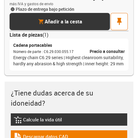
más IVA y gastos de envío
Plazo de entrega bajo petición
cart
pin
Añadir a la cesta
Lista de piezas
(
1
)
Cadena portacables
Precio a consultar
Número de parte
:
C6.29.030.055.17
Energy chain C6.29 series | Highest cleanroom suitability,
hardly any abrasion & high strength | inner height: 29 mm
¿Tiene dudas acerca de su
idoneidad?
Calcule la vida útil
igus-icon-lebensdauerrechner
Descargar datos CAD