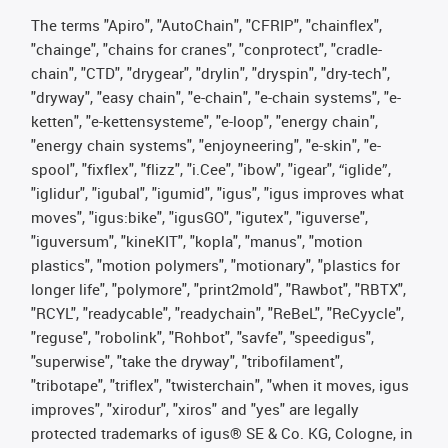
The terms "Apiro", "AutoChain", "CFRIP", "chainflex",
"chainge", "chains for cranes", "conprotect", "cradle-
chain", "CTD", "drygear", "drylin", "dryspin", "dry-tech",
"dryway", "easy chain", "e-chain", "e-chain systems", "e-
ketten", "e-kettensysteme", "e-loop", "energy chain",
"energy chain systems", "enjoyneering", "e-skin", "e-
spool", "fixflex", "flizz", "i.Cee", "ibow", "igear", “iglide”,
"iglidur", "igubal", "igumid", "igus", "igus improves what
moves", "igus:bike", "igusGO", "igutex", "iguverse",
"iguversum", "kineKIT", "kopla", "manus", "motion
plastics", "motion polymers", "motionary", "plastics for
longer life", "polymore", "print2mold", "Rawbot", "RBTX",
"RCYL", "readycable", "readychain", "ReBeL", "ReCyycle",
"reguse", "robolink", "Rohbot", "savfe", "speedigus",
"superwise", "take the dryway", "tribofilament",
"tribotape", "triflex", "twisterchain", "when it moves, igus
improves", "xirodur", "xiros" and "yes" are legally
protected trademarks of igus® SE & Co. KG, Cologne, in