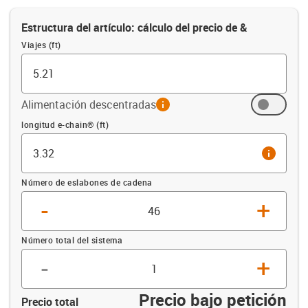
Estructura del artículo: cálculo del precio de &
Viajes (ft)
Alimentación descentradas
info
Compensación (ft)
longitud e-chain® (ft)
info
Número de eslabones de cadena
-
+
Número total del sistema
-
+
Precio bajo petición
Precio total