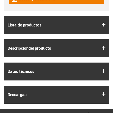
igus-icon-cad-dateien
igus
Lista de productos
igus
Descripción­del producto
igus
Datos técnicos
igus
Descargas