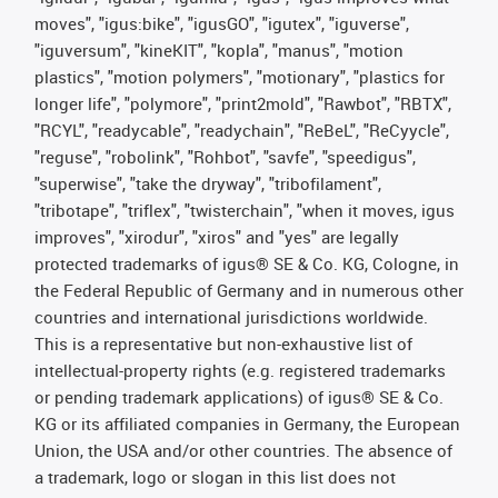
moves", "igus:bike", "igusGO", "igutex", "iguverse",
"iguversum", "kineKIT", "kopla", "manus", "motion
plastics", "motion polymers", "motionary", "plastics for
longer life", "polymore", "print2mold", "Rawbot", "RBTX",
"RCYL", "readycable", "readychain", "ReBeL", "ReCyycle",
"reguse", "robolink", "Rohbot", "savfe", "speedigus",
"superwise", "take the dryway", "tribofilament",
"tribotape", "triflex", "twisterchain", "when it moves, igus
improves", "xirodur", "xiros" and "yes" are legally
protected trademarks of igus® SE & Co. KG, Cologne, in
the Federal Republic of Germany and in numerous other
countries and international jurisdictions worldwide.
This is a representative but non-exhaustive list of
intellectual-property rights (e.g. registered trademarks
or pending trademark applications) of igus® SE & Co.
KG or its affiliated companies in Germany, the European
Union, the USA and/or other countries. The absence of
a trademark, logo or slogan in this list does not