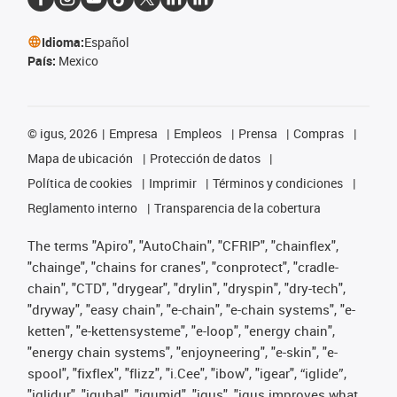
Idioma:
Español
País:
Mexico
©
igus, 2026
Empresa
Empleos
Prensa
Compras
Mapa de ubicación
Protección de datos
Política de cookies
Imprimir
Términos y condiciones
Reglamento interno
Transparencia de la cobertura
The terms "Apiro", "AutoChain", "CFRIP", "chainflex",
"chainge", "chains for cranes", "conprotect", "cradle-
chain", "CTD", "drygear", "drylin", "dryspin", "dry-tech",
"dryway", "easy chain", "e-chain", "e-chain systems", "e-
ketten", "e-kettensysteme", "e-loop", "energy chain",
"energy chain systems", "enjoyneering", "e-skin", "e-
spool", "fixflex", "flizz", "i.Cee", "ibow", "igear", “iglide”,
"iglidur", "igubal", "igumid", "igus", "igus improves what