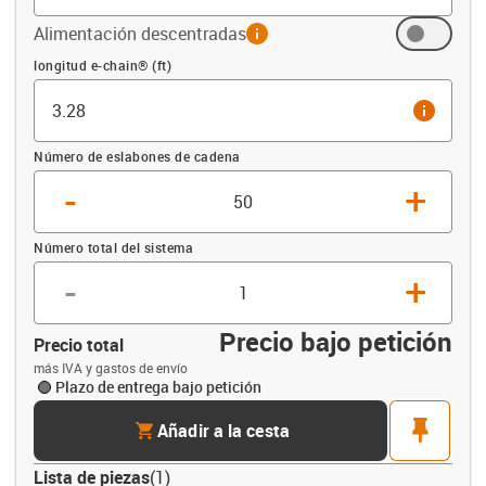
Alimentación descentradas
info
Compensación (ft)
longitud e-chain® (ft)
info
Número de eslabones de cadena
-
+
Número total del sistema
-
+
Precio bajo petición
Precio total
más IVA y gastos de envío
Plazo de entrega bajo petición
cart
pin
Añadir a la cesta
Lista de piezas
(
1
)