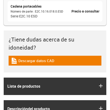
Cadena portacables
Precio a consultar
Número de parte
:
E2C.10.16.018.0.ESD
Serie E2C.10 ESD
¿Tiene dudas acerca de su
idoneidad?
Descargar datos CAD
igus-icon-cad-dateien
igus
Lista de productos
igus
Descripción­del producto