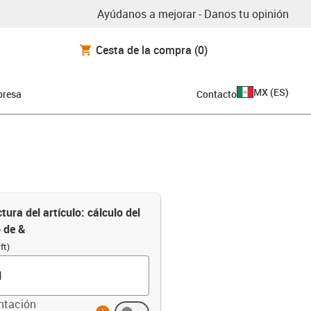
Ayúdanos a mejorar - Danos tu opinión
Cesta de la compra
(0)
MX
(
ES
)
resa
Contacto
tura del artículo: cálculo del
o de &
ft)
ntación
info