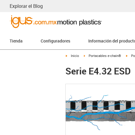
Explorar el Blog
Tienda
Configuradores
Información del product
igus-icon-arrow-right
igus-icon-arrow-right
igus-
Inicio
Portacables e-chain®
Po
Serie E4.32 ESD