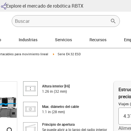
Explore el mercado de robótica RBTX
o
Industrias
Servicios
Recursos
Emp
icon-arrow-right
igus-icon-arrow-right
rtacables para movimiento lineal
Serie E4.32 ESD
Altura interior [Hi]
Estruc
1.26 in (32 mm)
preci
Viajes (
Max. diámetro del cable
1.1 in (28 mm)
Principio de apertura
Alime
Se puede abrir a lo largo del radio interior
igus-icon-lupe
igus-icon-lupe
igus-icon-lupe
igus-icon-lupe