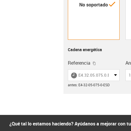
igus-i
No soportado
Cadena energética
igus-icon-copy-c
Referencia
Anc
igus-icon-lieferzeit
E4.32.05.075.0.ESD
1
antes
:
E4-32-05-075-0-ESD
¿Qué tal lo estamos haciendo? Ayúdanos a mejorar con t