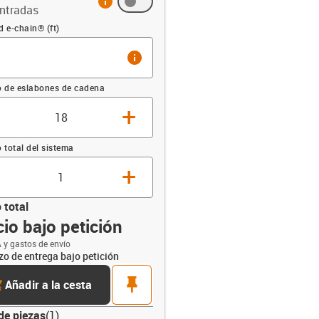
ntradas
sación (ft)
d e-chain® (ft)
info
 de eslabones de cadena
+
total del sistema
+
 total
io bajo petición
opdown-up
 y gastos de envío
zo de entrega bajo petición
rt
pin
Añadir a la cesta
de piezas
(
1
)