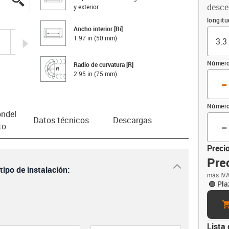
desce
y exterior
Compen
longitu
Ancho interior [Bi]
1.97 in (50 mm)
igus-icon-arrow-right
Número
Radio de curvatura [R]
2.95 in (75 mm)
-
Número 
n­del
-
Datos técnicos
Descargas
to
Precio
Prec
igus-icon-dr
ipo de instalación:
más IVA
Pla
ca
Lista 