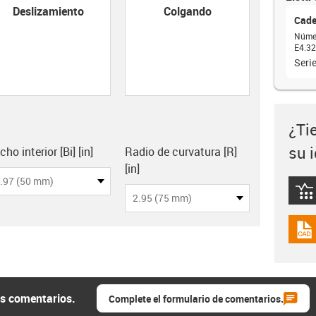
con-check
Deslizamiento
Colgando
Cade
Númer
E4.32
Seri
¿Ti
su 
lipboard
ho interior [Bi] [in]
Radio de curvatura [R]
[in]
.97 (50 mm)
igus
2.95 (75 mm)
igus
us comentarios.
Complete el formulario de comentarios.