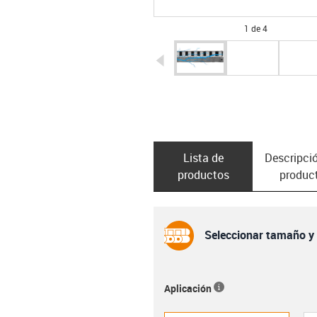
1 de 4
igus-icon-arrow-left
Lista de
Descripció
productos
produc
Seleccionar tamaño y t
Aplicación