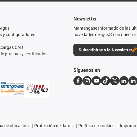
Newsletter
yigus
Manténgase informado de las úl
s y configuradores
novedades de igus® con nuestra 
escargas CAD
Subscribirse a la Newsletter
de pruebas y certificados
Síguenos en
a de ubicación
Protección de datos
Política de cookies
Imprimir