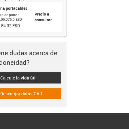
na portacables
Precio a
o de parte
:
.05.075.0.ESD
consultar
e E4.32 ESD
ene dudas acerca de
idoneidad?
Calcule la vida útil
-icon-lebensdauerrechner
Descargar datos CAD
-icon-cad-dateien