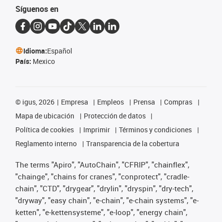
Síguenos en
Idioma:
Español
País:
Mexico
©
igus, 2026
Empresa
Empleos
Prensa
Compras
Mapa de ubicación
Protección de datos
Política de cookies
Imprimir
Términos y condiciones
Reglamento interno
Transparencia de la cobertura
The terms "Apiro", "AutoChain", "CFRIP", "chainflex",
"chainge", "chains for cranes", "conprotect", "cradle-
chain", "CTD", "drygear", "drylin", "dryspin", "dry-tech",
"dryway", "easy chain", "e-chain", "e-chain systems", "e-
ketten", "e-kettensysteme", "e-loop", "energy chain",