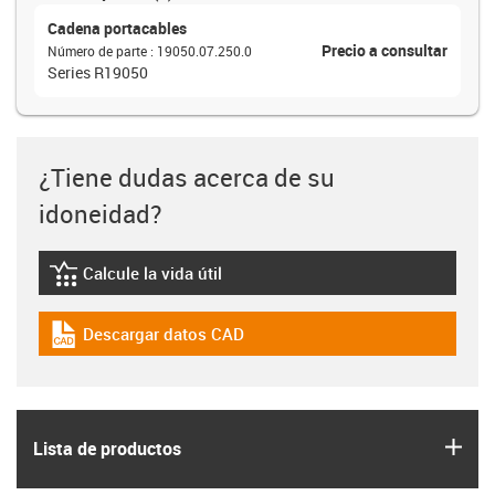
Cadena portacables
Precio a consultar
Número de parte
:
19050.07.250.0
Series R19050
¿Tiene dudas acerca de su
idoneidad?
Calcule la vida útil
igus-icon-lebensdauerrechner
Descargar datos CAD
igus-icon-cad-dateien
igus
Lista de productos