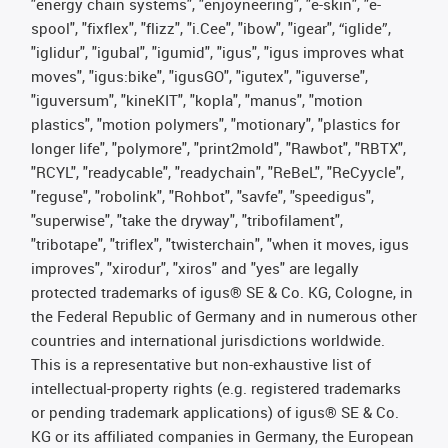
"energy chain systems", "enjoyneering", "e-skin", "e-
spool", "fixflex", "flizz", "i.Cee", "ibow", "igear", “iglide”,
"iglidur", "igubal", "igumid", "igus", "igus improves what
moves", "igus:bike", "igusGO", "igutex", "iguverse",
"iguversum", "kineKIT", "kopla", "manus", "motion
plastics", "motion polymers", "motionary", "plastics for
longer life", "polymore", "print2mold", "Rawbot", "RBTX",
"RCYL", "readycable", "readychain", "ReBeL", "ReCyycle",
"reguse", "robolink", "Rohbot", "savfe", "speedigus",
"superwise", "take the dryway", "tribofilament",
"tribotape", "triflex", "twisterchain", "when it moves, igus
improves", "xirodur", "xiros" and "yes" are legally
protected trademarks of igus® SE & Co. KG, Cologne, in
the Federal Republic of Germany and in numerous other
countries and international jurisdictions worldwide.
This is a representative but non-exhaustive list of
intellectual-property rights (e.g. registered trademarks
or pending trademark applications) of igus® SE & Co.
KG or its affiliated companies in Germany, the European