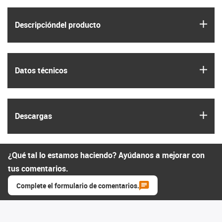
igus
Descripción­del producto
igus
Datos técnicos
igus
Descargas
¿Qué tal lo estamos haciendo? Ayúdanos a mejorar con
tus comentarios.
Complete el formulario de comentarios.