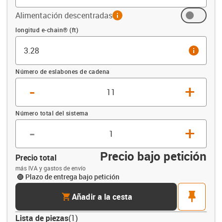
Alimentación descentradas
info
Compensación (ft)
longitud e-chain® (ft)
info
Número de eslabones de cadena
-
+
Número total del sistema
-
+
Precio bajo petición
Precio total
más IVA y gastos de envío
Plazo de entrega bajo petición
cart
pin
Añadir a la cesta
Lista de piezas
(
1
)