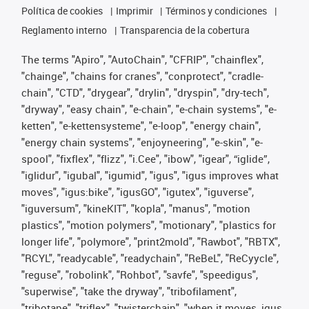
Política de cookies
Imprimir
Términos y condiciones
Reglamento interno
Transparencia de la cobertura
The terms "Apiro", "AutoChain", "CFRIP", "chainflex",
"chainge", "chains for cranes", "conprotect", "cradle-
chain", "CTD", "drygear", "drylin", "dryspin", "dry-tech",
"dryway", "easy chain", "e-chain", "e-chain systems", "e-
ketten", "e-kettensysteme", "e-loop", "energy chain",
"energy chain systems", "enjoyneering", "e-skin", "e-
spool", "fixflex", "flizz", "i.Cee", "ibow", "igear", “iglide”,
"iglidur", "igubal", "igumid", "igus", "igus improves what
moves", "igus:bike", "igusGO", "igutex", "iguverse",
"iguversum", "kineKIT", "kopla", "manus", "motion
plastics", "motion polymers", "motionary", "plastics for
longer life", "polymore", "print2mold", "Rawbot", "RBTX",
"RCYL", "readycable", "readychain", "ReBeL", "ReCyycle",
"reguse", "robolink", "Rohbot", "savfe", "speedigus",
"superwise", "take the dryway", "tribofilament",
"tribotape", "triflex", "twisterchain", "when it moves, igus