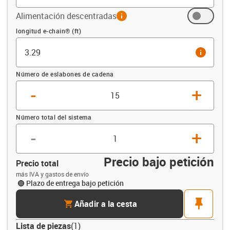
Alimentación descentradas
info
Compensación (ft)
longitud e-chain® (ft)
info
Número de eslabones de cadena
-
+
Número total del sistema
-
+
Precio bajo petición
Precio total
más IVA y gastos de envío
Plazo de entrega bajo petición
cart
pin
Añadir a la cesta
Lista de piezas
(
1
)