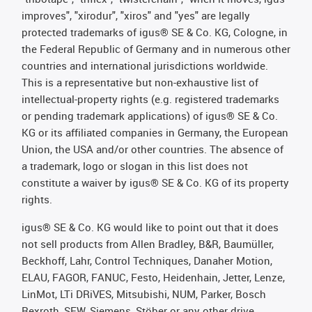
improves", "xirodur", "xiros" and "yes" are legally
protected trademarks of igus® SE & Co. KG, Cologne, in
the Federal Republic of Germany and in numerous other
countries and international jurisdictions worldwide.
This is a representative but non-exhaustive list of
intellectual-property rights (e.g. registered trademarks
or pending trademark applications) of igus® SE & Co.
KG or its affiliated companies in Germany, the European
Union, the USA and/or other countries. The absence of
a trademark, logo or slogan in this list does not
constitute a waiver by igus® SE & Co. KG of its property
rights.
igus® SE & Co. KG would like to point out that it does
not sell products from Allen Bradley, B&R, Baumüller,
Beckhoff, Lahr, Control Techniques, Danaher Motion,
ELAU, FAGOR, FANUC, Festo, Heidenhain, Jetter, Lenze,
LinMot, LTi DRiVES, Mitsubishi, NUM, Parker, Bosch
Rexroth, SEW, Siemens, Stöber or any other drive