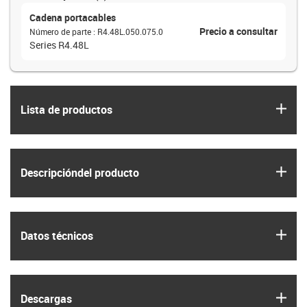
Cadena portacables
Precio a consultar
Número de parte
:
R4.48L.050.075.0
Series R4.48L
igus
Lista de productos
igus
Descripción­del producto
igus
Datos técnicos
igus
Descargas