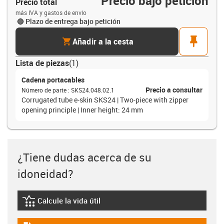
Precio bajo petición
Precio total
más IVA y gastos de envío
Plazo de entrega bajo petición
cart
pin
Añadir a la cesta
Lista de piezas
(
1
)
Cadena portacables
Precio a consultar
Número de parte
:
SKS24.048.02.1
Corrugated tube e-skin SKS24 | Two-piece with zipper
opening principle | Inner height: 24 mm
¿Tiene dudas acerca de su
idoneidad?
Calcule la vida útil
igus-icon-lebensdauerrechner