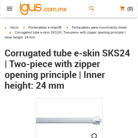
(0)
igus-icon-arrow-right
igus-icon-arrow-right
igus-icon-arrow-right
Inicio
Portacables e-chain®
Portacables para movimiento lineal
igus-icon-arrow-right
Corrugated tube e-skin SKS24 | Two-piece with zipper opening principle |
Inner height: 24 mm
Corrugated tube e-skin SKS24
| Two-piece with zipper
opening principle | Inner
height: 24 mm
igus-icon-lupe
igus-icon-lupe
igus-icon-lupe