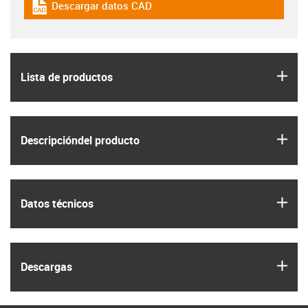
Descargar datos CAD
igus-icon-cad-dateien
igus
Lista de productos
igus
Descripción­del producto
igus
Datos técnicos
igus
Descargas