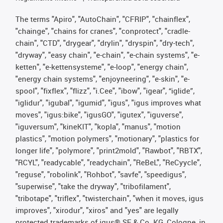
The terms "Apiro", "AutoChain", "CFRIP", "chainflex",
"chainge", "chains for cranes", "conprotect", "cradle-
chain", "CTD", "drygear", "drylin", "dryspin", "dry-tech",
"dryway", "easy chain", "e-chain", "e-chain systems", "e-
ketten", "e-kettensysteme", "e-loop", "energy chain",
"energy chain systems", "enjoyneering", "e-skin", "e-
spool", "fixflex", "flizz", "i.Cee", "ibow", "igear", “iglide”,
"iglidur", "igubal", "igumid", "igus", "igus improves what
moves", "igus:bike", "igusGO", "igutex", "iguverse",
"iguversum", "kineKIT", "kopla", "manus", "motion
plastics", "motion polymers", "motionary", "plastics for
longer life", "polymore", "print2mold", "Rawbot", "RBTX",
"RCYL", "readycable", "readychain", "ReBeL", "ReCyycle",
"reguse", "robolink", "Rohbot", "savfe", "speedigus",
"superwise", "take the dryway", "tribofilament",
"tribotape", "triflex", "twisterchain", "when it moves, igus
improves", "xirodur", "xiros" and "yes" are legally
protected trademarks of igus® SE & Co. KG, Cologne, in