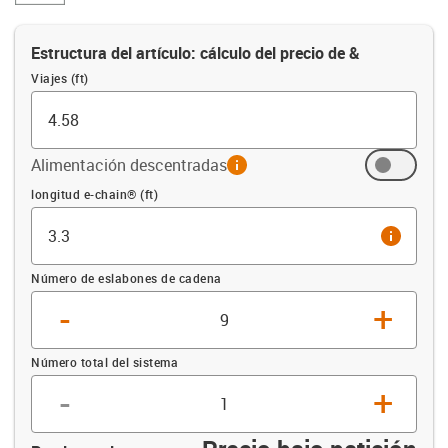
Estructura del artículo: cálculo del precio de &
Viajes (ft)
Alimentación descentradas
info
Compensación (ft)
longitud e-chain® (ft)
info
Número de eslabones de cadena
-
+
Número total del sistema
-
+