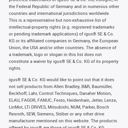
the Federal Republic of Germany and in numerous other
countries and international jurisdictions worldwide.
This is a representative but non-exhaustive list of
intellectual-property rights (e.g. registered trademarks
or pending trademark applications) of igus® SE & Co.
KG or its affiliated companies in Germany, the European
Union, the USA and/or other countries. The absence of
a trademark, logo or slogan in this list does not
constitute a waiver by igus® SE & Co. KG of its property
rights.
igus® SE & Co. KG would like to point out that it does
not sell products from Allen Bradley, B&R, Baumüller,
Beckhoff, Lahr, Control Techniques, Danaher Motion,
ELAU, FAGOR, FANUC, Festo, Heidenhain, Jetter, Lenze,
LinMot, LTi DRiVES, Mitsubishi, NUM, Parker, Bosch
Rexroth, SEW, Siemens, Stöber or any other drive
manufacturer mentioned on this website. The products
offered by igus® are those of igus® SE & Co. KG.