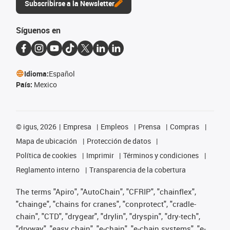
Subscribirse a la Newsletter
Síguenos en
Idioma:
Español
País:
Mexico
©
igus, 2026
Empresa
Empleos
Prensa
Compras
Mapa de ubicación
Protección de datos
Política de cookies
Imprimir
Términos y condiciones
Reglamento interno
Transparencia de la cobertura
The terms "Apiro", "AutoChain", "CFRIP", "chainflex",
"chainge", "chains for cranes", "conprotect", "cradle-
chain", "CTD", "drygear", "drylin", "dryspin", "dry-tech",
"dryway", "easy chain", "e-chain", "e-chain systems", "e-