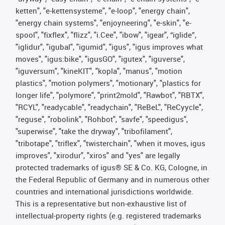
ketten", "e-kettensysteme", "e-loop", "energy chain",
"energy chain systems", "enjoyneering", "e-skin", "e-
spool", "fixflex", "flizz", "i.Cee", "ibow", "igear", “iglide”,
"iglidur", "igubal", "igumid", "igus", "igus improves what
moves", "igus:bike", "igusGO", "igutex", "iguverse",
"iguversum", "kineKIT", "kopla", "manus", "motion
plastics", "motion polymers", "motionary", "plastics for
longer life", "polymore", "print2mold", "Rawbot", "RBTX",
"RCYL", "readycable", "readychain", "ReBeL", "ReCyycle",
"reguse", "robolink", "Rohbot", "savfe", "speedigus",
"superwise", "take the dryway", "tribofilament",
"tribotape", "triflex", "twisterchain", "when it moves, igus
improves", "xirodur", "xiros" and "yes" are legally
protected trademarks of igus® SE & Co. KG, Cologne, in
the Federal Republic of Germany and in numerous other
countries and international jurisdictions worldwide.
This is a representative but non-exhaustive list of
intellectual-property rights (e.g. registered trademarks