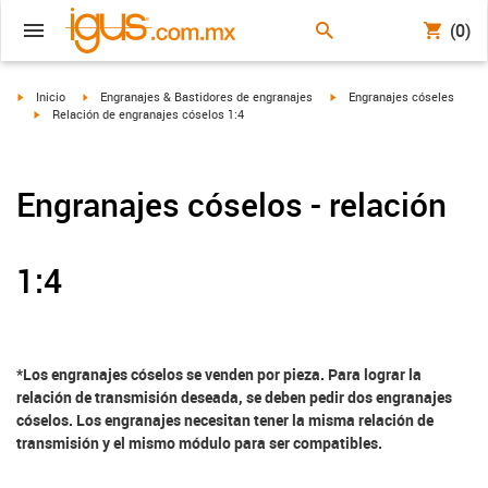
(0)
igus-icon-arrow-right
igus-icon-arrow-right
igus-icon-arrow-right
Inicio
Engranajes & Bastidores de engranajes
Engranajes cóseles
igus-icon-arrow-right
Relación de engranajes cóselos 1:4
Engranajes cóselos - relación
1:4
*Los engranajes cóselos se venden por pieza. Para lograr la
relación de transmisión deseada, se deben pedir dos engranajes
cóselos. Los engranajes necesitan tener la misma relación de
transmisión y el mismo módulo para ser compatibles.