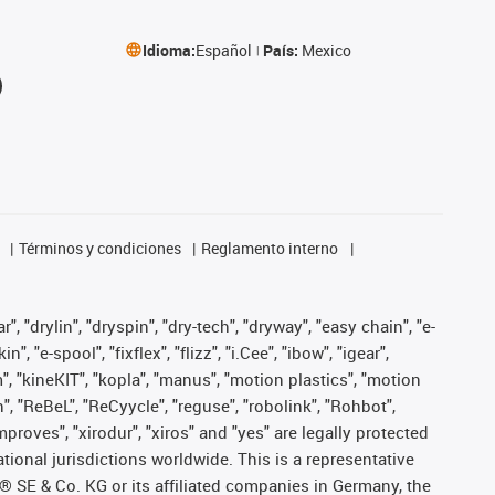
Idioma:
Español
País:
Mexico
Términos y condiciones
Reglamento interno
, "drylin", "dryspin", "dry-tech", "dryway", "easy chain", "e-
"e-spool", "fixflex", "flizz", "i.Cee", "ibow", "igear",
m", "kineKIT", "kopla", "manus", "motion plastics", "motion
", "ReBeL", "ReCyycle", "reguse", "robolink", "Rohbot",
improves", "xirodur", "xiros" and "yes" are legally protected
onal jurisdictions worldwide. This is a representative
s® SE & Co. KG or its affiliated companies in Germany, the