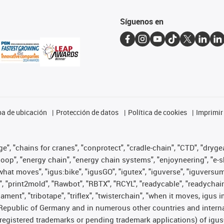
Síguenos en
a de ubicación
Protección de datos
Política de cookies
Imprimir
", "chains for cranes", "conprotect", "cradle-chain", "CTD", "drygear"
op", "energy chain", "energy chain systems", "enjoyneering", "e-skin", 
es what moves", "igus:bike", "igusGO", "igutex", "iguverse", "iguversu
", "print2mold", "Rawbot", "RBTX", "RCYL", "readycable", "readychain
lament", "tribotape", "triflex", "twisterchain", "when it moves, igus 
Republic of Germany and in numerous other countries and internati
g. registered trademarks or pending trademark applications) of igu