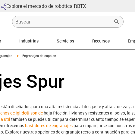
Explore el mercado de robótica RBTX
o
Industrias
Servicios
Recursos
Emp
igus-icon-arrow-right
granajes
Engranajes de espolon
jes Spur
stán diseñados para una alta resistencia al desgaste y altas fuerzas, a
chos de iglide® son de
baja fricción, livianos y resistentes al polvo, la 
a útil
también se puede utilizar para determinar cuánto tiempo se esper
ién ofrecemos
bastidores de engranajes
para emparejarse con nuestros e
. Explore nuestras opciones de engranaje recto a continuación para enc