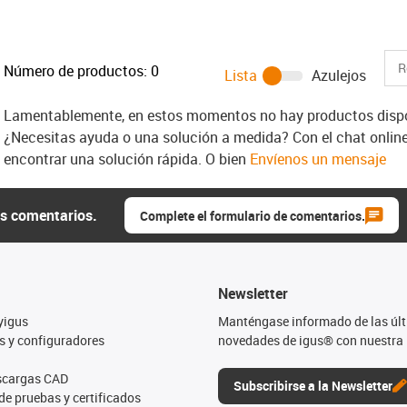
Número de productos:
0
Lista
Azulejos
Lamentablemente, en estos momentos no hay productos dispon
¿Necesitas ayuda o una solución a medida? Con el chat onlin
encontrar una solución rápida. O bien
Envíenos un mensaje
us comentarios.
Complete el formulario de comentarios.
Newsletter
yigus
Manténgase informado de las úl
s y configuradores
novedades de igus® con nuestra 
escargas CAD
Subscribirse a la Newsletter
de pruebas y certificados