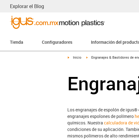
Explorar el Blog
Tienda
Configuradores
Información del product
igus-icon-arrow-right
igus-icon-arrow-right
Inicio
Engranajes & Bastidores de en
Engrana
Los engranajes de espolón de igus® e
engranajes espolones de polímero
he
químicos. Nuestra
calculadora de vid
condiciones de su aplicación. Tamb
mismos polímeros de alto rendimiento