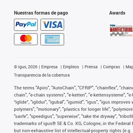
Nuestras formas de pago
Awards
©
igus, 2026
Empresa
Empleos
Prensa
Compras
Map
Transparencia de la cobertura
The terms "Apiro", "AutoChain", "CFRIP", "chainflex", "chainge
chain", "e-chain systems", "e-ketten", "e-kettensysteme", "e-lo
“iglide”, "iglidur", "igubal", "igumid", "igus", "igus improv
polymers", "motionary", "plastics for longer life", "polymore
"savfe", "speedigus", "superwise", "take the dryway", "tribofi
trademarks of igus® SE & Co. KG, Cologne, in the Federal 
but non-exhaustive list of intellectual-property rights (e.