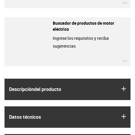
igu
Buscador de productos de motor
eléctrico
Ingrese los requisitos y reciba
sugerencias
igu
igus
Descripción­del producto
igus
Datos técnicos