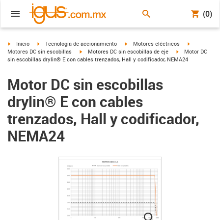
(0)
igus-icon-arrow-right
igus-icon-arrow-right
igus-icon-arrow-right
igus-icon-ar
Inicio
Tecnología de accionamiento
Motores eléctricos
igus-icon-arrow-right
igus-icon-arrow-r
Motores DC sin escobillas
Motores DC sin escobillas de eje
Motor DC
sin escobillas drylin® E con cables trenzados, Hall y codificador, NEMA24
Motor DC sin escobillas
drylin® E con cables
trenzados, Hall y codificador,
NEMA24
igus-icon-lupe
igus-icon-lupe
igus-icon-lupe
igus-icon-lupe