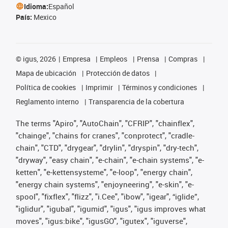
Idioma:
Español
País:
Mexico
©
igus, 2026
Empresa
Empleos
Prensa
Compras
Mapa de ubicación
Protección de datos
Política de cookies
Imprimir
Términos y condiciones
Reglamento interno
Transparencia de la cobertura
The terms "Apiro", "AutoChain", "CFRIP", "chainflex",
"chainge", "chains for cranes", "conprotect", "cradle-
chain", "CTD", "drygear", "drylin", "dryspin", "dry-tech",
"dryway", "easy chain", "e-chain", "e-chain systems", "e-
ketten", "e-kettensysteme", "e-loop", "energy chain",
"energy chain systems", "enjoyneering", "e-skin", "e-
spool", "fixflex", "flizz", "i.Cee", "ibow", "igear", “iglide”,
"iglidur", "igubal", "igumid", "igus", "igus improves what
moves", "igus:bike", "igusGO", "igutex", "iguverse",