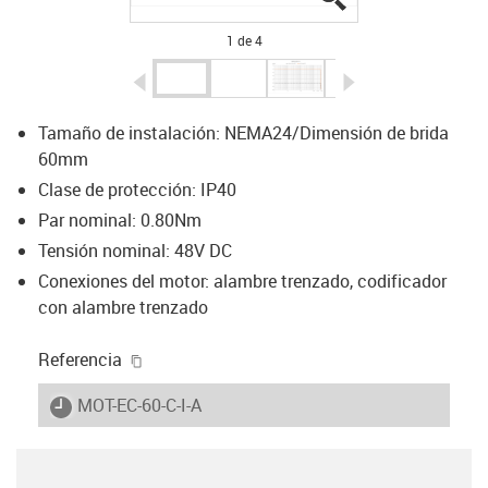
1 de 4
igus-icon-arrow-left
igus-icon-arrow-r
Tamaño de instalación: NEMA24/Dimensión de brida
60mm
Clase de protección: IP40
Par nominal: 0.80Nm
Tensión nominal: 48V DC
Conexiones del motor: alambre trenzado, codificador
con alambre trenzado
igus-icon-copy-clipboard
Referencia
igus-icon-lieferzeit
MOT-EC-60-C-I-A