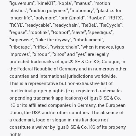
"iguversum", "kineKIT", "kopla", "manus", "motion
plastics", "motion polymers", "motionary", "plastics for
longer life", "polymore", "print2mold", "Rawbot", "RBTX",
"RCYL", "readycable", "readychain", "ReBeL", "ReCyycle",
"reguse", "robolink", "Rohbot", "savfe", "speedigus",
"superwise", "take the dryway", "tribofilament",
"tribotape", "triflex", "twisterchain", "when it moves, igus
improves", "xirodur", "xiros" and "yes" are legally
protected trademarks of igus® SE & Co. KG, Cologne, in
the Federal Republic of Germany and in numerous other
countries and international jurisdictions worldwide.
This is a representative but non-exhaustive list of
intellectual-property rights (e.g. registered trademarks
or pending trademark applications) of igus® SE & Co.
KG or its affiliated companies in Germany, the European
Union, the USA and/or other countries. The absence of
a trademark, logo or slogan in this list does not
constitute a waiver by igus® SE & Co. KG of its property
rights.