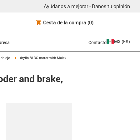
Ayúdanos a mejorar - Danos tu opinión
Cesta de la compra
(0)
MX
(
ES
)
resa
Contacto
igus-icon-arrow-right
 de eje
drylin BLDC motor with Molex
oder and brake,
y-clipboard