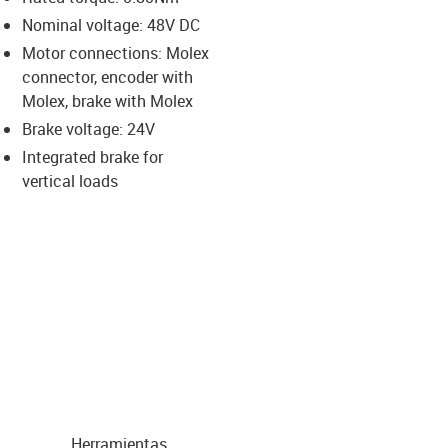
-icon-lupe
-icon-lupe
-icon-lupe
-icon-lupe
Nominal voltage: 48V DC
Motor connections: Molex
connector, encoder with
us-icon-arrow-right
Molex, brake with Molex
Brake voltage: 24V
Integrated brake for
vertical loads
Herramientas