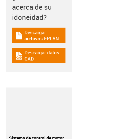
acerca de su
idoneidad?
Descargar
igus-icon-download-plan
archivos EPLAN
Descargar datos
igus-icon-cad-dateien
CAD
Sistema de control de motor