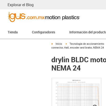
Explorar el Blog
Tienda
Configuradores
Información del product
igus-icon-arrow-right
igus-icon-arrow-right
Inicio
Tecnología de accionamiento
connector, Hall, encoder and brake, NEMA 24
drylin BLDC moto
NEMA 24