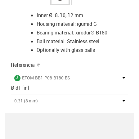
Inner Ø: 8, 10, 12 mm
Housing material: igumid G
Bearing material: xirodur® B180
Ball material: Stainless steel
Optionally with glass balls
igus-icon-copy-clipboard
Referencia
igus-icon-lieferzeit
EFOM-BB1-P08-B180-ES
Ø d1 [in]
0.31 (8 mm)