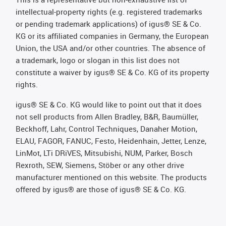
intellectual-property rights (e.g. registered trademarks
or pending trademark applications) of igus® SE & Co.
KG or its affiliated companies in Germany, the European
Union, the USA and/or other countries. The absence of
a trademark, logo or slogan in this list does not
constitute a waiver by igus® SE & Co. KG of its property
rights.
igus® SE & Co. KG would like to point out that it does
not sell products from Allen Bradley, B&R, Baumüller,
Beckhoff, Lahr, Control Techniques, Danaher Motion,
ELAU, FAGOR, FANUC, Festo, Heidenhain, Jetter, Lenze,
LinMot, LTi DRiVES, Mitsubishi, NUM, Parker, Bosch
Rexroth, SEW, Siemens, Stöber or any other drive
manufacturer mentioned on this website. The products
offered by igus® are those of igus® SE & Co. KG.