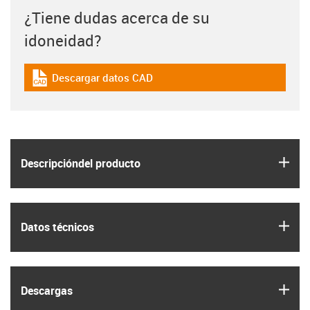
¿Tiene dudas acerca de su
idoneidad?
Descargar datos CAD
igus-icon-cad-dateien
igus
Descripción­del producto
igus
Datos técnicos
igus
Descargas