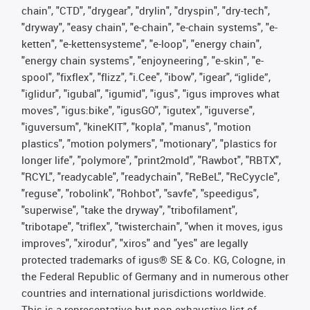
chain", "CTD", "drygear", "drylin", "dryspin", "dry-tech",
"dryway", "easy chain", "e-chain", "e-chain systems", "e-
ketten", "e-kettensysteme", "e-loop", "energy chain",
"energy chain systems", "enjoyneering", "e-skin", "e-
spool", "fixflex", "flizz", "i.Cee", "ibow", "igear", “iglide”,
"iglidur", "igubal", "igumid", "igus", "igus improves what
moves", "igus:bike", "igusGO", "igutex", "iguverse",
"iguversum", "kineKIT", "kopla", "manus", "motion
plastics", "motion polymers", "motionary", "plastics for
longer life", "polymore", "print2mold", "Rawbot", "RBTX",
"RCYL", "readycable", "readychain", "ReBeL", "ReCyycle",
"reguse", "robolink", "Rohbot", "savfe", "speedigus",
"superwise", "take the dryway", "tribofilament",
"tribotape", "triflex", "twisterchain", "when it moves, igus
improves", "xirodur", "xiros" and "yes" are legally
protected trademarks of igus® SE & Co. KG, Cologne, in
the Federal Republic of Germany and in numerous other
countries and international jurisdictions worldwide.
This is a representative but non-exhaustive list of