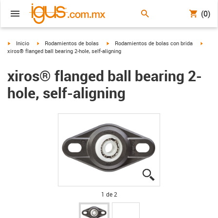
(0)
igus-icon-arrow-right
igus-icon-arrow-right
igus-icon-arrow-right
igus-i
Inicio
Rodamientos de bolas
Rodamientos de bolas con brida
xiros® flanged ball bearing 2-hole, self-aligning
xiros® flanged ball bearing 2-
hole, self-aligning
igus-icon-lupe
igus-icon-lupe
1 de 2