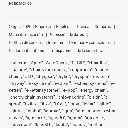
País:
Mexico
©
igus, 2026
Empresa
Empleos
Prensa
Compras
Mapa de ubicación
Protección de datos
Política de cookies
Imprimir
Términos y condiciones
Reglamento interno
Transparencia de la cobertura
The terms "Apiro", "AutoChain", "CFRIP", "chainflex",
"chainge", "chains for cranes", "conprotect", "cradle-
chain", "CTD", "drygear", "drylin", "dryspin", "dry-tech",
"dryway", "easy chain", "e-chain", "e-chain systems", "e-
ketten", "e-kettensysteme", "e-loop", "energy chain",
"energy chain systems", "enjoyneering", "e-skin", "e-
spool", "fixflex", "flizz", "i.Cee", "ibow", "igear", “iglide”,
"iglidur", "igubal", "igumid", "igus", "igus improves what
moves", "igus:bike", "igusGO", "igutex", "iguverse",
"iguversum", "kineKIT", "kopla", "manus", "motion