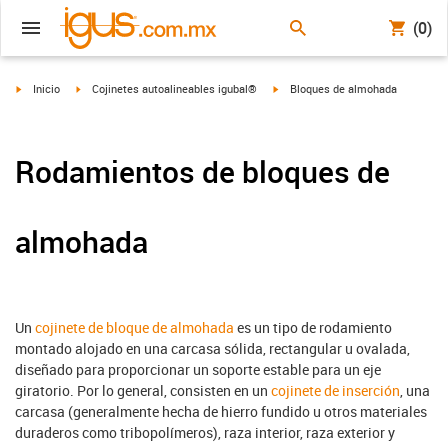
(0)
igus-icon-arrow-right
igus-icon-arrow-right
igus-icon-arrow-right
Inicio
Cojinetes autoalineables igubal®
Bloques de almohada
Rodamientos de bloques de
almohada
Un
cojinete de bloque de almohada
es un tipo de rodamiento
montado alojado en una carcasa sólida, rectangular u ovalada,
diseñado para proporcionar un soporte estable para un eje
giratorio. Por lo general, consisten en un
cojinete de inserción
, una
carcasa (generalmente hecha de hierro fundido u otros materiales
duraderos como tribopolímeros), raza interior, raza exterior y