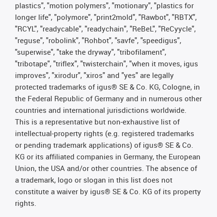
plastics", "motion polymers", "motionary", "plastics for
longer life", "polymore", "print2mold", "Rawbot", "RBTX",
"RCYL", "readycable", "readychain", "ReBeL", "ReCyycle",
"reguse", "robolink", "Rohbot", "savfe", "speedigus",
"superwise", "take the dryway", "tribofilament",
"tribotape", "triflex", "twisterchain", "when it moves, igus
improves", "xirodur", "xiros" and "yes" are legally
protected trademarks of igus® SE & Co. KG, Cologne, in
the Federal Republic of Germany and in numerous other
countries and international jurisdictions worldwide.
This is a representative but non-exhaustive list of
intellectual-property rights (e.g. registered trademarks
or pending trademark applications) of igus® SE & Co.
KG or its affiliated companies in Germany, the European
Union, the USA and/or other countries. The absence of
a trademark, logo or slogan in this list does not
constitute a waiver by igus® SE & Co. KG of its property
rights.