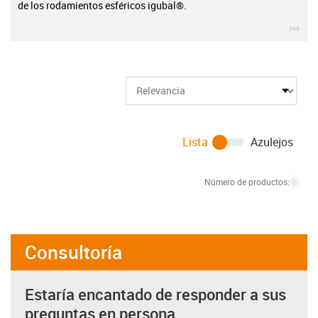
de los rodamientos esféricos igubal®.
igu
Lista
Azulejos
Número de productos:
0
Consultoría
Estaría encantado de responder a sus
preguntas en persona