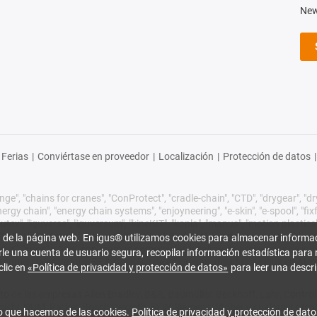
New
Ferias
|
Conviértase en proveedor
|
Localización
|
Protección de datos
|
ge", "chains for cranes", "ConProtect", "cradle-chain", "CTD", "drygear", "dryli
gy chain", "energy chain systems", "enjoyneering", "e-skin", "e-spool", "fixflex",
utex", "iguverse", "iguversum", "kineKIT", "kopla", "manus", "motion plastics"
eBeL", "ReCyycle", "reguse", "robolink", "Rohbot", "savfe", "speedigus", "sup
 de la página web. En igus® utilizamos cookies para almacenar informac
xirodur", "xiros" y "yes" son marcas comerciales legalmente protegidas de 
rle una cuenta de usuario segura, recopilar información estadística para 
s comerciales de igus SE & Co. KG o de empresas afiliadas de igus en Ale
clic en
«Política de privacidad y protección de datos»
para leer una descri
o de las empresas Allen Bradley, B&R, Baumüller, Beckhoff, Lahr, Cont
subishi, NUM, Parker, Bosch Rexroth, SEW, Siemens, Stöber y cualquier ot
o que hacemos de las cookies.
Política de privacidad y protección de dato