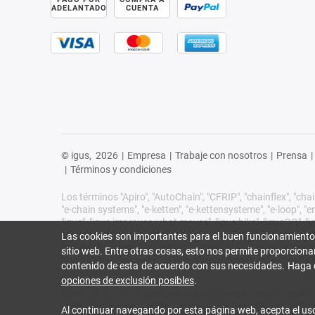
ADELANTADO
CUENTA
© igus,
2026
|
Empresa
|
Trabaje con nosotros
|
Prensa
|
|
Términos y condiciones
Los términos "Apiro", "AutoChain", "CFRIP", "chainflex", "chain
"e-chain systems", "e-ketten", "e-kettensysteme", "e-loop", "ener
"igus", "igus improves what moves", "igus:bike", "igusGO", "ig
"print2mold", "Rawbot", "RBTX", "readycable", "readychain", "R
Las cookies son importantes para el buen funcionamiento
"triflex", "twisterchain", "when it moves, igus improves", "
sitio web. Entre otras cosas, esto nos permite proporciona
otros países. Esta es una lista no exhaustiva de las marca
contenido de esta de acuerdo con sus necesidades. Haga 
jurisdicciones.
opciones de exclusión posibles
.
igus® SE & Co. KG puntualiza que no vende ningún product
Festo, Heidenhain, Jetter, Lenze, LinMot, LTi DRiVES, Mit
Al continuar navegando por esta página web, acepta el us