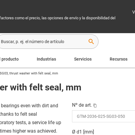
V
 factores como el precio, las opciones de envío y la disponibilidad del
search
l producto
Industrias
Servicios
Recursos
 SG03, thrust washer with felt seal, mm
er with felt seal, mm
Nº de art.
 bearings even with dirt and
thanks to felt seal
oratory tests, a service life up
 times higher was achieved.
Ø d1 [mm]