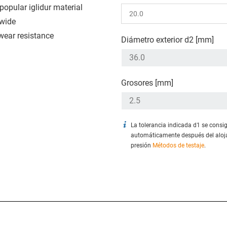
popular iglidur material
wide
wear resistance
Diámetro exterior d2 [mm]
Grosores [mm]
La tolerancia indicada d1 se consi
automáticamente después del aloj
presión
Métodos de testaje
.