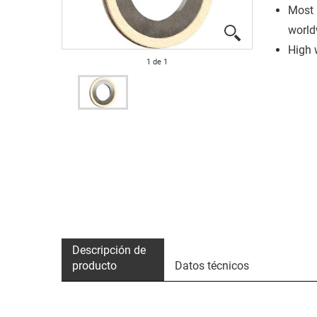
Most 
world
High 
1
de
1
Descripción de
producto
Datos técnicos