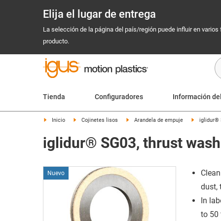
Elija el lugar de entrega
La selección de la página del país/región puede influir en varios
producto.
Tienda
Configuradores
Información de
Inicio
Cojinetes lisos
Arandela de empuje
iglidur®
iglidur® SG03, thrust wash
Clean
Nuevo
dust, 
In lab
to 50