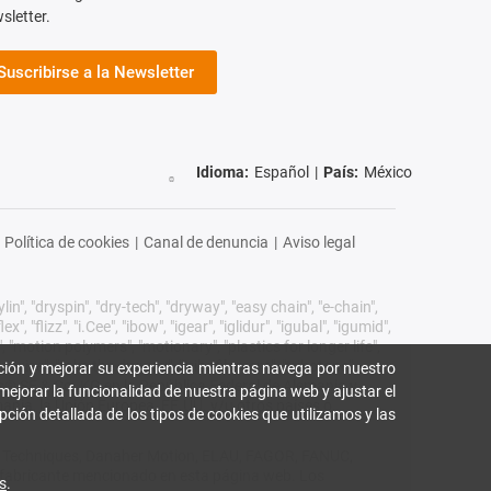
sletter.
Suscribirse a la Newsletter
Idioma:
Español
|
País:
México
Política de cookies
|
Canal de denuncia
|
Aviso legal
n", "dryspin", "dry-tech", "dryway", "easy chain", "e-chain",
 "flizz", "i.Cee", "ibow", "igear", "iglidur", "igubal", "igumid",
, "motion polymers", "motionary", "plastics for longer life",
erwise", "take the dryway", "tribofilament", "tribotape",
ión y mejorar su experiencia mientras navega por nuestro
igus® SE & Co. KG en la República Federal de Alemania y
mejorar la funcionalidad de nuestra página web y ajustar el
mania, la Unión Europea, EE.UU. y/u otros países o
pción detallada de los tipos de cookies que utilizamos y las
rol Techniques, Danaher Motion, ELAU, FAGOR, FANUC,
ro fabricante mencionado en esta página web. Los
s
.