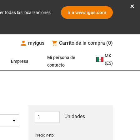
Ir a www.igus.com
er todas las localizaciones
myigus
Carrito de la compra
(
0
)
MX
Mi persona de
Empresa
(ES)
contacto
Unidades
Precio neto: