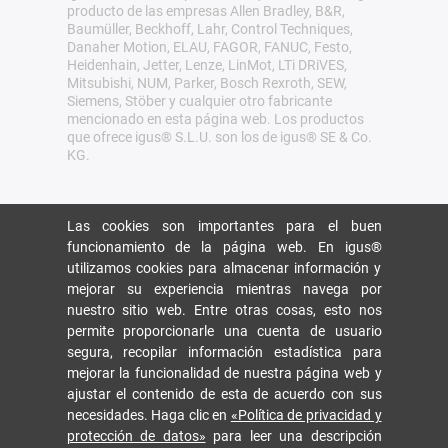
producto de las empresas Allen Bradley, B&R,
Baumüller, Beckhoff, Lahr, Control Techniques,
Danaher Motion, ELAU, FAGOR, FANUC, Festo,
Heidenhain, Jetter, Lenze, LinMot, LTi DRiVES,
Mitsubishi, NUM, Parker, Bosch Rexroth, SEW,
Siemens, Stöber y cualquier otro fabricante
mencionado en esta página web. Los productos
que ofrece igus® S.L.U. son los de igus® SE & Co.
KG.
Las cookies son importantes para el buen
funcionamiento de la página web. En igus®
utilizamos cookies para almacenar información y
mejorar su experiencia mientras navega por
nuestro sitio web. Entre otras cosas, esto nos
permite proporcionarle una cuenta de usuario
segura, recopilar información estadística para
mejorar la funcionalidad de nuestra página web y
ajustar el contenido de esta de acuerdo con sus
necesidades. Haga clic en
«Política de privacidad y
protección de datos»
para leer una descripción