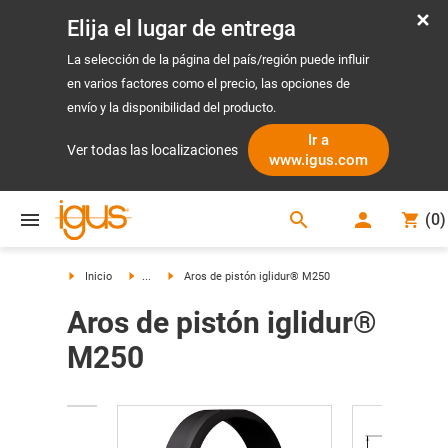
Elija el lugar de entrega
La selección de la página del país/región puede influir
en varios factores como el precio, las opciones de
envío y la disponibilidad del producto.
Ir a
Ver todas las localizaciones
www.igus.com
search
(
0
)
search
Inicio
...
Aros de pistón iglidur® M250
Aros de pistón iglidur®
M250