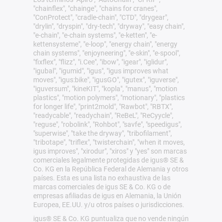
"chainflex", "chainge", "chains for cranes",
"ConProtect", "cradle-chain", "CTD", "drygear",
"drylin", "dryspin", "dry-tech", "dryway", "easy chain",
"e-chain", "e-chain systems", "e-ketten", "e-
kettensysteme", "e-loop", "energy chain", "energy
chain systems", "enjoyneering", "e-skin", "e-spool",
"fixflex", "flizz", "i.Cee", "ibow", "igear", "iglidur",
"igubal", "igumid", "igus", "igus improves what
moves", "igus:bike", "igusGO", "igutex", "iguverse",
"iguversum", "kineKIT", "kopla", "manus", "motion
plastics", "motion polymers", "motionary", "plastics
for longer life", "print2mold", "Rawbot", "RBTX",
"readycable", "readychain", "ReBeL", "ReCyycle",
"reguse", "robolink", "Rohbot", "savfe", "speedigus",
"superwise", "take the dryway", "tribofilament",
"tribotape", "triflex", "twisterchain", "when it moves,
igus improves", "xirodur", "xiros" y "yes" son marcas
comerciales legalmente protegidas de igus® SE &
Co. KG en la República Federal de Alemania y otros
países. Esta es una lista no exhaustiva de las
marcas comerciales de igus SE & Co. KG o de
empresas afiliadas de igus en Alemania, la Unión
Europea, EE.UU. y/u otros países o jurisdicciones.
igus® SE & Co. KG puntualiza que no vende ningún