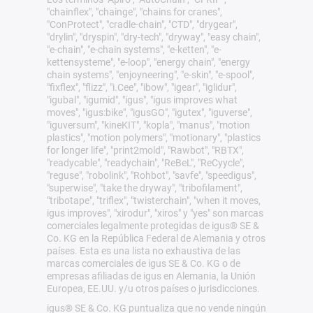
"chainflex", "chainge", "chains for cranes",
"ConProtect", "cradle-chain", "CTD", "drygear",
"drylin", "dryspin", "dry-tech", "dryway", "easy chain",
"e-chain", "e-chain systems", "e-ketten", "e-
kettensysteme", "e-loop", "energy chain", "energy
chain systems", "enjoyneering", "e-skin", "e-spool",
"fixflex", "flizz", "i.Cee", "ibow", "igear", "iglidur",
"igubal", "igumid", "igus", "igus improves what
moves", "igus:bike", "igusGO", "igutex", "iguverse",
"iguversum", "kineKIT", "kopla", "manus", "motion
plastics", "motion polymers", "motionary", "plastics
for longer life", "print2mold", "Rawbot", "RBTX",
"readycable", "readychain", "ReBeL", "ReCyycle",
"reguse", "robolink", "Rohbot", "savfe", "speedigus",
"superwise", "take the dryway", "tribofilament",
"tribotape", "triflex", "twisterchain", "when it moves,
igus improves", "xirodur", "xiros" y "yes" son marcas
comerciales legalmente protegidas de igus® SE &
Co. KG en la República Federal de Alemania y otros
países. Esta es una lista no exhaustiva de las
marcas comerciales de igus SE & Co. KG o de
empresas afiliadas de igus en Alemania, la Unión
Europea, EE.UU. y/u otros países o jurisdicciones.
igus® SE & Co. KG puntualiza que no vende ningún