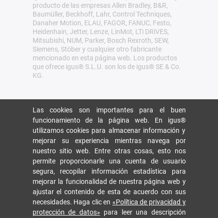
producto de las empresas Allen Bradley, B&R,
Baumüller, Beckhoff, Lahr, Control Techniques,
Danaher Motion, ELAU, FAGOR, FANUC, Festo,
Heidenhain, Jetter, Lenze, LinMot, LTi DRiVES,
Mitsubishi, NUM, Parker, Bosch Rexroth, SEW,
Siemens, Stöber y cualquier otro fabricante
mencionado en esta página web. Los productos
que ofrece igus® S.L.U. son los de igus® SE & Co.
KG.
Las cookies son importantes para el buen
funcionamiento de la página web. En igus®
utilizamos cookies para almacenar información y
mejorar su experiencia mientras navega por
nuestro sitio web. Entre otras cosas, esto nos
permite proporcionarle una cuenta de usuario
segura, recopilar información estadística para
mejorar la funcionalidad de nuestra página web y
ajustar el contenido de esta de acuerdo con sus
necesidades. Haga clic en
«Política de privacidad y
protección de datos»
para leer una descripción