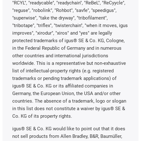
"RCYL", "readycable", "readychain", "ReBeL", "ReCyycle",
"reguse", "robolink", "Rohbot", "savfe", "speedigus",
"superwise", "take the dryway", "tribofilament",
"tribotape", "triflex", "twisterchain", "when it moves, igus
improves", "xirodur", "xiros" and "yes" are legally
protected trademarks of igus® SE & Co. KG, Cologne,
in the Federal Republic of Germany and in numerous
other countries and international jurisdictions
worldwide. This is a representative but non-exhaustive
list of intellectual-property rights (e.g. registered
trademarks or pending trademark applications) of
igus® SE & Co. KG or its affiliated companies in
Germany, the European Union, the USA and/or other
countries. The absence of a trademark, logo or slogan
in this list does not constitute a waiver by igus® SE &
Co. KG of its property rights.
igus® SE & Co. KG would like to point out that it does
not sell products from Allen Bradley, B&R, Baumüller,