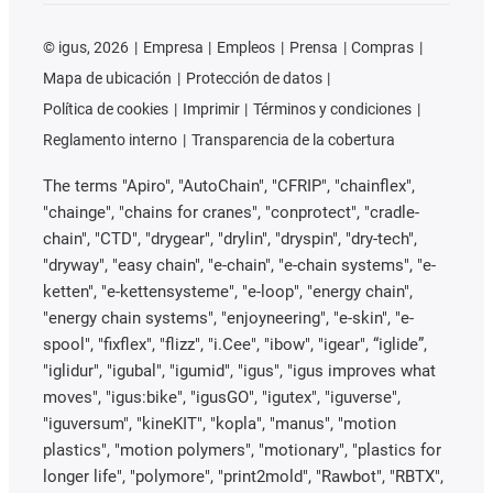
©
igus, 2026
Empresa
Empleos
Prensa
Compras
Mapa de ubicación
Protección de datos
Política de cookies
Imprimir
Términos y condiciones
Reglamento interno
Transparencia de la cobertura
The terms "Apiro", "AutoChain", "CFRIP", "chainflex",
"chainge", "chains for cranes", "conprotect", "cradle-
chain", "CTD", "drygear", "drylin", "dryspin", "dry-tech",
"dryway", "easy chain", "e-chain", "e-chain systems", "e-
ketten", "e-kettensysteme", "e-loop", "energy chain",
"energy chain systems", "enjoyneering", "e-skin", "e-
spool", "fixflex", "flizz", "i.Cee", "ibow", "igear", “iglide”,
"iglidur", "igubal", "igumid", "igus", "igus improves what
moves", "igus:bike", "igusGO", "igutex", "iguverse",
"iguversum", "kineKIT", "kopla", "manus", "motion
plastics", "motion polymers", "motionary", "plastics for
longer life", "polymore", "print2mold", "Rawbot", "RBTX",