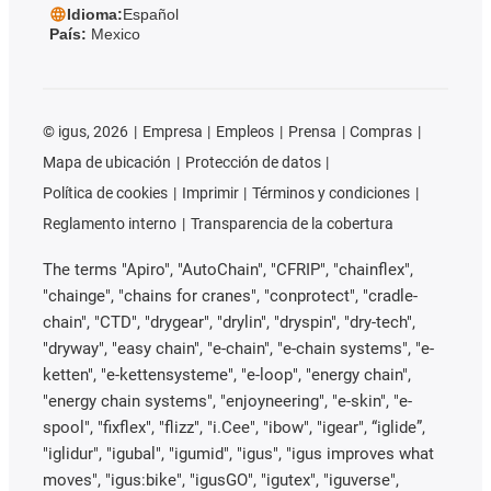
Idioma:
Español
País:
Mexico
©
igus, 2026
Empresa
Empleos
Prensa
Compras
Mapa de ubicación
Protección de datos
Política de cookies
Imprimir
Términos y condiciones
Reglamento interno
Transparencia de la cobertura
The terms "Apiro", "AutoChain", "CFRIP", "chainflex",
"chainge", "chains for cranes", "conprotect", "cradle-
chain", "CTD", "drygear", "drylin", "dryspin", "dry-tech",
"dryway", "easy chain", "e-chain", "e-chain systems", "e-
ketten", "e-kettensysteme", "e-loop", "energy chain",
"energy chain systems", "enjoyneering", "e-skin", "e-
spool", "fixflex", "flizz", "i.Cee", "ibow", "igear", “iglide”,
"iglidur", "igubal", "igumid", "igus", "igus improves what
moves", "igus:bike", "igusGO", "igutex", "iguverse",