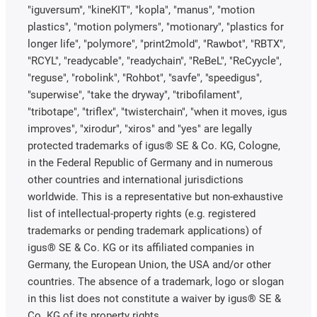
"iguversum", "kineKIT", "kopla", "manus", "motion
plastics", "motion polymers", "motionary", "plastics for
longer life", "polymore", "print2mold", "Rawbot", "RBTX",
"RCYL", "readycable", "readychain", "ReBeL", "ReCyycle",
"reguse", "robolink", "Rohbot", "savfe", "speedigus",
"superwise", "take the dryway", "tribofilament",
"tribotape", "triflex", "twisterchain", "when it moves, igus
improves", "xirodur", "xiros" and "yes" are legally
protected trademarks of igus® SE & Co. KG, Cologne,
in the Federal Republic of Germany and in numerous
other countries and international jurisdictions
worldwide. This is a representative but non-exhaustive
list of intellectual-property rights (e.g. registered
trademarks or pending trademark applications) of
igus® SE & Co. KG or its affiliated companies in
Germany, the European Union, the USA and/or other
countries. The absence of a trademark, logo or slogan
in this list does not constitute a waiver by igus® SE &
Co. KG of its property rights.