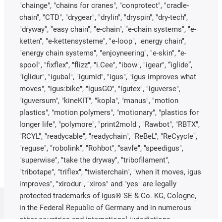
"chainge", "chains for cranes", "conprotect", "cradle-
chain", "CTD", "drygear", "drylin", "dryspin", "dry-tech",
"dryway", "easy chain", "e-chain", "e-chain systems", "e-
ketten", "e-kettensysteme", "e-loop", "energy chain",
"energy chain systems", "enjoyneering", "e-skin", "e-
spool", "fixflex", "flizz", "i.Cee", "ibow", "igear", “iglide”,
"iglidur", "igubal", "igumid", "igus", "igus improves what
moves", "igus:bike", "igusGO", "igutex", "iguverse",
"iguversum", "kineKIT", "kopla", "manus", "motion
plastics", "motion polymers", "motionary", "plastics for
longer life", "polymore", "print2mold", "Rawbot", "RBTX",
"RCYL", "readycable", "readychain", "ReBeL", "ReCyycle",
"reguse", "robolink", "Rohbot", "savfe", "speedigus",
"superwise", "take the dryway", "tribofilament",
"tribotape", "triflex", "twisterchain", "when it moves, igus
improves", "xirodur", "xiros" and "yes" are legally
protected trademarks of igus® SE & Co. KG, Cologne,
in the Federal Republic of Germany and in numerous
other countries and international jurisdictions