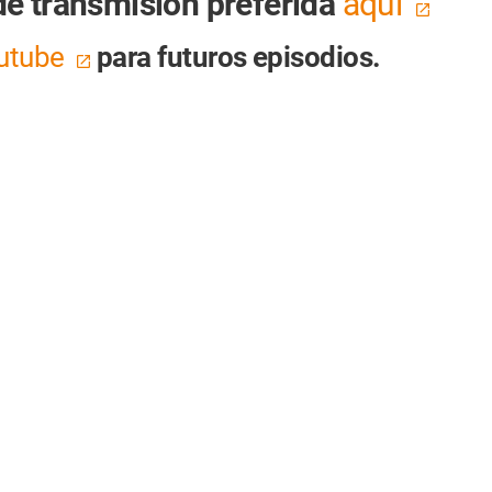
de transmisión preferida
aquí
utube
para futuros episodios.