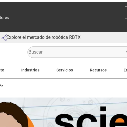
ctores
Explore el mercado de robótica RBTX
cto
Industrias
Servicios
Recursos
E
ión