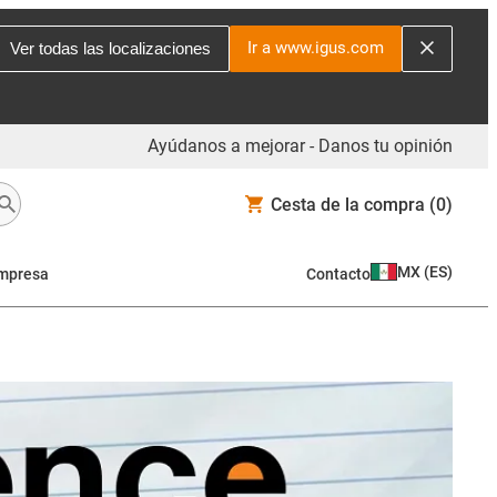
Ir a www.igus.com
Ver todas las localizaciones
Ayúdanos a mejorar - Danos tu opinión
Cesta de la compra
(0)
MX
(
ES
)
mpresa
Contacto