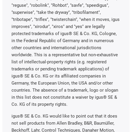
"reguse", "robolink", "Rohbot", "savfe", "speedigus",
"superwise", "take the dryway", "tribofilament",
"tribotape", "triflex", "twisterchain", "when it moves, igus
improves", "xirodur", "xiros" and "yes" are legally
protected trademarks of igus® SE & Co. KG, Cologne,
in the Federal Republic of Germany and in numerous
other countries and international jurisdictions
worldwide. This is a representative but non-exhaustive
list of intellectual-property rights (e.g. registered
trademarks or pending trademark applications) of
igus® SE & Co. KG or its affiliated companies in
Germany, the European Union, the USA and/or other
countries. The absence of a trademark, logo or slogan
in this list does not constitute a waiver by igus® SE &
Co. KG of its property rights.
igus® SE & Co. KG would like to point out that it does
not sell products from Allen Bradley, B&R, Baumüller,
Beckhoff, Lahr, Control Techniques, Danaher Motion,