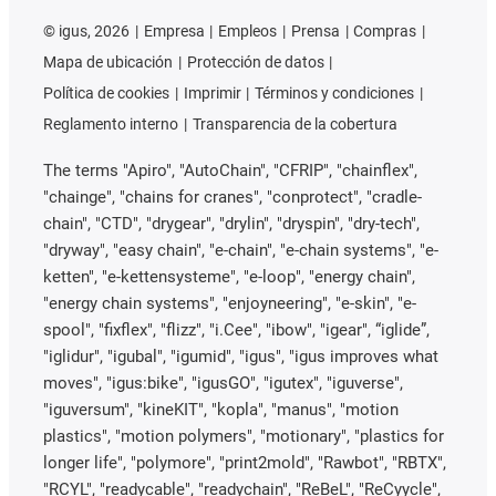
©
igus, 2026
Empresa
Empleos
Prensa
Compras
Mapa de ubicación
Protección de datos
Política de cookies
Imprimir
Términos y condiciones
Reglamento interno
Transparencia de la cobertura
The terms "Apiro", "AutoChain", "CFRIP", "chainflex",
"chainge", "chains for cranes", "conprotect", "cradle-
chain", "CTD", "drygear", "drylin", "dryspin", "dry-tech",
"dryway", "easy chain", "e-chain", "e-chain systems", "e-
ketten", "e-kettensysteme", "e-loop", "energy chain",
"energy chain systems", "enjoyneering", "e-skin", "e-
spool", "fixflex", "flizz", "i.Cee", "ibow", "igear", “iglide”,
"iglidur", "igubal", "igumid", "igus", "igus improves what
moves", "igus:bike", "igusGO", "igutex", "iguverse",
"iguversum", "kineKIT", "kopla", "manus", "motion
plastics", "motion polymers", "motionary", "plastics for
longer life", "polymore", "print2mold", "Rawbot", "RBTX",
"RCYL", "readycable", "readychain", "ReBeL", "ReCyycle",