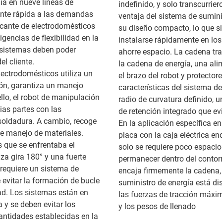
a en nueve líneas de
indefinido, y solo transcurrier
te rápida a las demandas
ventaja del sistema de sumin
icante de electrodomésticos
su diseño compacto, lo que si
encias de flexibilidad en la
instalarse rápidamente en los
 sistemas deben poder
ahorre espacio. La cadena tra
l cliente.
la cadena de energía, una ali
lectrodomésticos utiliza un
el brazo del robot y protector
ón, garantiza un manejo
características del sistema d
llo, el robot de manipulación
radio de curvatura definido, u
as partes con las
de retención integrado que ev
soldadura. A cambio, recoge
En la aplicación específica 
e manejo de materiales.
placa con la caja eléctrica en
s que se enfrentaba el
solo se requiere poco espacio 
za gira 180° y una fuerte
permanecer dentro del contorno
 requiere un sistema de
encaja firmemente la cadena, 
 evitar la formación de bucle
suministro de energía está d
ad. Los sistemas están en
las fuerzas de tracción máxim
 y se deben evitar los
y los pesos de llenado
antidades establecidas en la