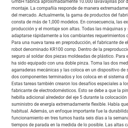
GmbH fabrica aproximadamente 10.000 lavavajillas por dí
montaje. La compañía responde de manera extremadamen
del mercado. Actualmente, la gama de productos del fabr
consta de más de 1,000 modelos. En consecuencia, las exig
producción y el montaje son altas. Todas las máquinas y
adaptarse rápidamente a los cambiantes requerimientos de
Para una nueva tarea en preproducción, el fabricante de e
robot denominado KR100 comp. Dentro de la preproducci
seguro al soldar dos piezas moldeadas de plástico. Para e
ha sido equipado con una doble pinza. Toma las dos medi
agarraderas mecánicas y las coloca en un dispositivo de 
dos componentes terminados y los coloca en el sistema d
Estas tareas también crearon los desafíos especiales a lo
fabricante de electrodomésticos. Esto se debe a que la pin
hebilla adicional alrededor del eje 5 durante la colocación
suministro de energía extremadamente flexible. Había que
habitual. Además, un enfoque importante fue la durabilid
funcionamiento en tres turnos hasta seis días a la semana
tiempos de parada en la medida de lo posible. Las altas c