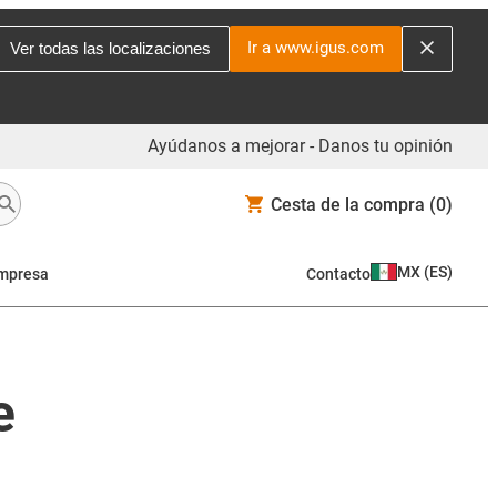
Ir a www.igus.com
Ver todas las localizaciones
Ayúdanos a mejorar - Danos tu opinión
Cesta de la compra
(0)
MX
(
ES
)
mpresa
Contacto
e