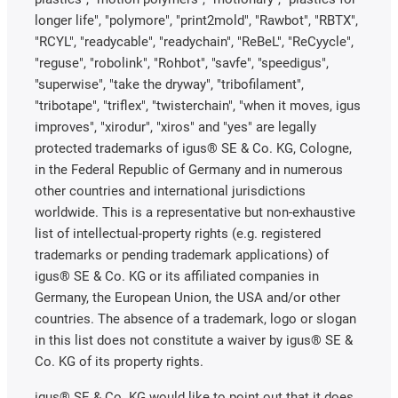
longer life", "polymore", "print2mold", "Rawbot", "RBTX",
"RCYL", "readycable", "readychain", "ReBeL", "ReCyycle",
"reguse", "robolink", "Rohbot", "savfe", "speedigus",
"superwise", "take the dryway", "tribofilament",
"tribotape", "triflex", "twisterchain", "when it moves, igus
improves", "xirodur", "xiros" and "yes" are legally
protected trademarks of igus® SE & Co. KG, Cologne,
in the Federal Republic of Germany and in numerous
other countries and international jurisdictions
worldwide. This is a representative but non-exhaustive
list of intellectual-property rights (e.g. registered
trademarks or pending trademark applications) of
igus® SE & Co. KG or its affiliated companies in
Germany, the European Union, the USA and/or other
countries. The absence of a trademark, logo or slogan
in this list does not constitute a waiver by igus® SE &
Co. KG of its property rights.
igus® SE & Co. KG would like to point out that it does