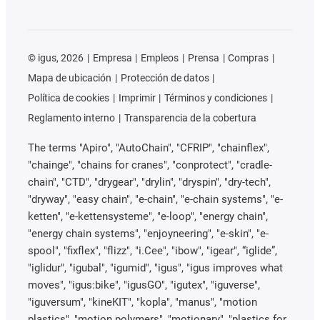
©
igus, 2026
Empresa
Empleos
Prensa
Compras
Mapa de ubicación
Protección de datos
Política de cookies
Imprimir
Términos y condiciones
Reglamento interno
Transparencia de la cobertura
The terms "Apiro", "AutoChain", "CFRIP", "chainflex",
"chainge", "chains for cranes", "conprotect", "cradle-
chain", "CTD", "drygear", "drylin", "dryspin", "dry-tech",
"dryway", "easy chain", "e-chain", "e-chain systems", "e-
ketten", "e-kettensysteme", "e-loop", "energy chain",
"energy chain systems", "enjoyneering", "e-skin", "e-
spool", "fixflex", "flizz", "i.Cee", "ibow", "igear", “iglide”,
"iglidur", "igubal", "igumid", "igus", "igus improves what
moves", "igus:bike", "igusGO", "igutex", "iguverse",
"iguversum", "kineKIT", "kopla", "manus", "motion
plastics", "motion polymers", "motionary", "plastics for