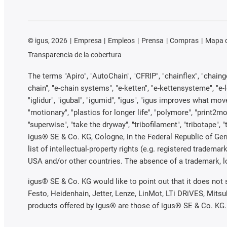
©
igus, 2026
Empresa
Empleos
Prensa
Compras
Mapa d
Transparencia de la cobertura
The terms "Apiro", "AutoChain", "CFRIP", "chainflex", "chainge"
chain", "e-chain systems", "e-ketten", "e-kettensysteme", "e-loo
"iglidur", "igubal", "igumid", "igus", "igus improves what mov
"motionary", "plastics for longer life", "polymore", "print2mo
"superwise", "take the dryway", "tribofilament", "tribotape", 
igus® SE & Co. KG, Cologne, in the Federal Republic of Ger
list of intellectual-property rights (e.g. registered trade
USA and/or other countries. The absence of a trademark, log
igus® SE & Co. KG would like to point out that it does not
Festo, Heidenhain, Jetter, Lenze, LinMot, LTi DRiVES, Mits
products offered by igus® are those of igus® SE & Co. KG.