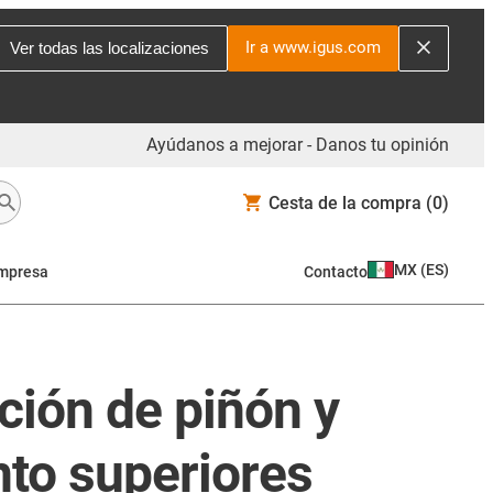
Ir a www.igus.com
Ver todas las localizaciones
Ayúdanos a mejorar - Danos tu opinión
Cesta de la compra
(0)
MX
(
ES
)
mpresa
Contacto
ción de piñón y
to superiores