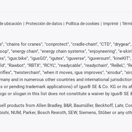
e ubicación
Protección de datos
Política de cookies
Imprimir
Térmi
, "chains for cranes", "conprotect", "cradle-chain", "CTD", "drygear", "d
p", "energy chain", "energy chain systems", "enjoyneering", "e-skin", "e-s
es", "igus:bike", "igusGO", "igutex", "iguverse", "iguversum", "kineKIT
ld", "Rawbot", "RBTX", "RCYL", "readycable", "readychain", "ReBeL", "Re
"triflex", "twisterchain", "when it moves, igus improves", "xirodur", "x
many and in numerous other countries and international jurisdiction
marks or pending trademark applications) of igus® SE & Co. KG or its
o or slogan in this list does not constitute a waiver by igus® SE & 
 sell products from Allen Bradley, B&R, Baumüller, Beckhoff, Lahr,
ubishi, NUM, Parker, Bosch Rexroth, SEW, Siemens, Stöber or any ot