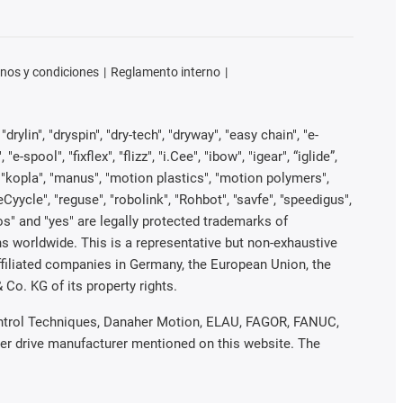
nos y condiciones
Reglamento interno
rylin", "dryspin", "dry-tech", "dryway", "easy chain", "e-
pool", "fixflex", "flizz", "i.Cee", "ibow", "igear", “iglide”,
", "kopla", "manus", "motion plastics", "motion polymers",
Cyycle", "reguse", "robolink", "Rohbot", "savfe", "speedigus",
iros" and "yes" are legally protected trademarks of
s worldwide. This is a representative but non-exhaustive
 affiliated companies in Germany, the European Union, the
Co. KG of its property rights.
 Control Techniques, Danaher Motion, ELAU, FAGOR, FANUC,
her drive manufacturer mentioned on this website. The