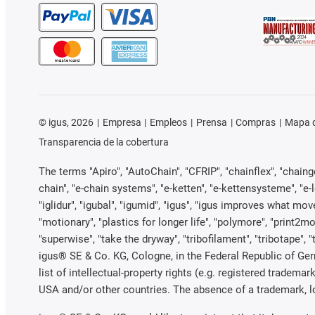
©
igus, 2026
Empresa
Empleos
Prensa
Compras
Mapa d
Transparencia de la cobertura
The terms "Apiro", "AutoChain", "CFRIP", "chainflex", "chainge"
chain", "e-chain systems", "e-ketten", "e-kettensysteme", "e-loo
"iglidur", "igubal", "igumid", "igus", "igus improves what mov
"motionary", "plastics for longer life", "polymore", "print2mo
"superwise", "take the dryway", "tribofilament", "tribotape", 
igus® SE & Co. KG, Cologne, in the Federal Republic of Ger
list of intellectual-property rights (e.g. registered trade
USA and/or other countries. The absence of a trademark, log