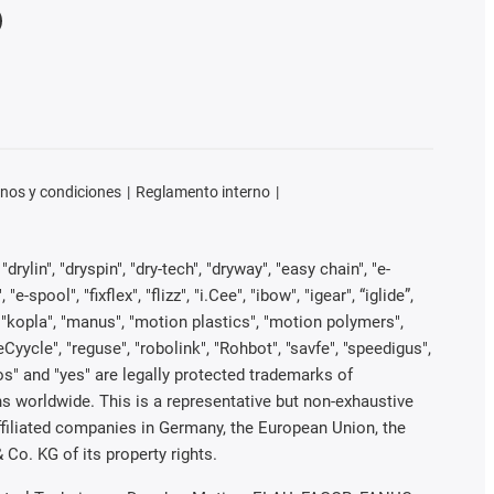
nos y condiciones
Reglamento interno
rylin", "dryspin", "dry-tech", "dryway", "easy chain", "e-
pool", "fixflex", "flizz", "i.Cee", "ibow", "igear", “iglide”,
", "kopla", "manus", "motion plastics", "motion polymers",
Cyycle", "reguse", "robolink", "Rohbot", "savfe", "speedigus",
iros" and "yes" are legally protected trademarks of
s worldwide. This is a representative but non-exhaustive
 affiliated companies in Germany, the European Union, the
Co. KG of its property rights.