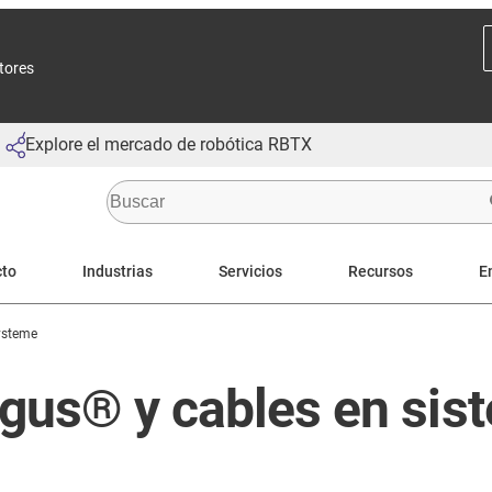
ctores
Explore el mercado de robótica RBTX
cto
Industrias
Servicios
Recursos
E
Systeme
us® y cables en sistem