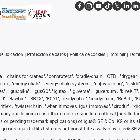
e ubicación
Protección de datos
Política de cookies
Imprimir
Térmi
, "chains for cranes", "conprotect", "cradle-chain", "CTD", "drygear", "d
p", "energy chain", "energy chain systems", "enjoyneering", "e-skin", "e-s
es", "igus:bike", "igusGO", "igutex", "iguverse", "iguversum", "kineKIT
ld", "Rawbot", "RBTX", "RCYL", "readycable", "readychain", "ReBeL", "Re
"triflex", "twisterchain", "when it moves, igus improves", "xirodur", "x
many and in numerous other countries and international jurisdiction
marks or pending trademark applications) of igus® SE & Co. KG or its
o or slogan in this list does not constitute a waiver by igus® SE & 