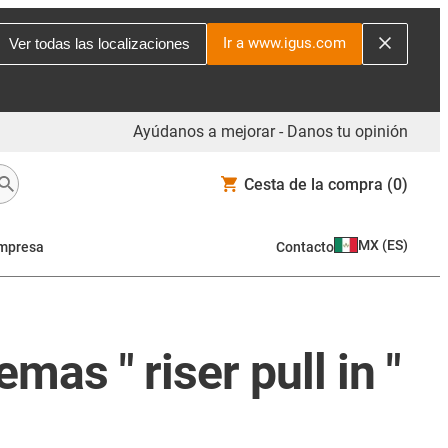
Ir a www.igus.com
Ver todas las localizaciones
Ayúdanos a mejorar - Danos tu opinión
Cesta de la compra
(0)
MX
(
ES
)
mpresa
Contacto
as " riser pull in "