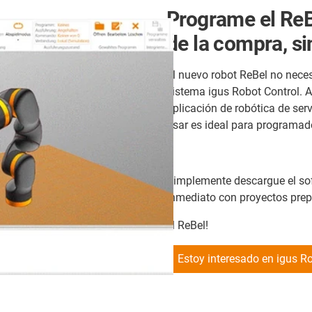
Programe el ReB
de la compra, si
El nuevo robot ReBel no neces
sistema igus Robot Control. A
aplicación de robótica de serv
usar es ideal para programad
.
Simplemente descargue el sof
inmediato con proyectos pre
el ReBel!
Estoy interesado en igus R