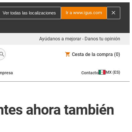
Ir a www.igus.com
Ver todas las localizaciones
Ayúdanos a mejorar - Danos tu opinión
Cesta de la compra
(0)
MX
(
ES
)
mpresa
Contacto
gentes ahora también