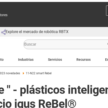
ctores
Explore el mercado de robótica RBTX
cto
Industrias
Servicios
Recursos
E
 2023 novedades
11-N22 smart Rebel
e " - plásticos inteli
icio igus ReBel®