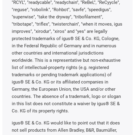
"RCYL", "readycable", "readychain", "ReBeL", "ReCyycle",
"reguse", "robolink", "Rohbot", "savfe", "speedigus",
"superwise", "take the dryway", "tribofilament",
"tribotape", "triflex", "twisterchain", "when it moves, igus
improves", "xirodur", "xiros" and "yes" are legally
protected trademarks of igus® SE & Co. KG, Cologne,
in the Federal Republic of Germany and in numerous
other countries and international jurisdictions
worldwide. This is a representative but non-exhaustive
list of intellectual-property rights (e.g. registered
trademarks or pending trademark applications) of
igus® SE & Co. KG or its affiliated companies in
Germany, the European Union, the USA and/or other
countries. The absence of a trademark, logo or slogan
in this list does not constitute a waiver by igus® SE &
Co. KG of its property rights.
igus® SE & Co. KG would like to point out that it does
not sell products from Allen Bradley, B&R, Baumüller,