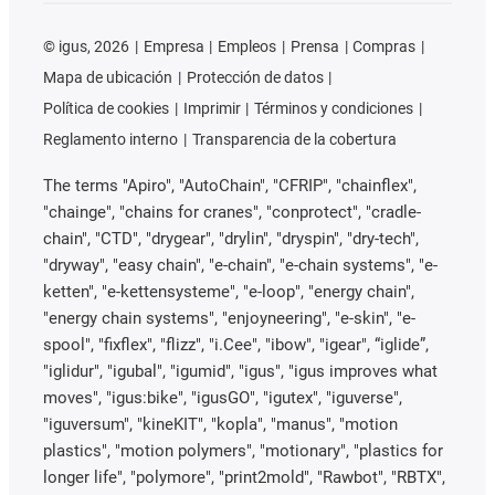
©
igus, 2026
Empresa
Empleos
Prensa
Compras
Mapa de ubicación
Protección de datos
Política de cookies
Imprimir
Términos y condiciones
Reglamento interno
Transparencia de la cobertura
The terms "Apiro", "AutoChain", "CFRIP", "chainflex",
"chainge", "chains for cranes", "conprotect", "cradle-
chain", "CTD", "drygear", "drylin", "dryspin", "dry-tech",
"dryway", "easy chain", "e-chain", "e-chain systems", "e-
ketten", "e-kettensysteme", "e-loop", "energy chain",
"energy chain systems", "enjoyneering", "e-skin", "e-
spool", "fixflex", "flizz", "i.Cee", "ibow", "igear", “iglide”,
"iglidur", "igubal", "igumid", "igus", "igus improves what
moves", "igus:bike", "igusGO", "igutex", "iguverse",
"iguversum", "kineKIT", "kopla", "manus", "motion
plastics", "motion polymers", "motionary", "plastics for
longer life", "polymore", "print2mold", "Rawbot", "RBTX",