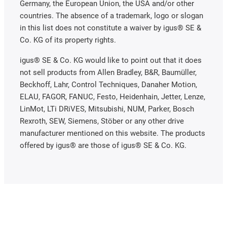
Germany, the European Union, the USA and/or other
countries. The absence of a trademark, logo or slogan
in this list does not constitute a waiver by igus® SE &
Co. KG of its property rights.
igus® SE & Co. KG would like to point out that it does
not sell products from Allen Bradley, B&R, Baumüller,
Beckhoff, Lahr, Control Techniques, Danaher Motion,
ELAU, FAGOR, FANUC, Festo, Heidenhain, Jetter, Lenze,
LinMot, LTi DRiVES, Mitsubishi, NUM, Parker, Bosch
Rexroth, SEW, Siemens, Stöber or any other drive
manufacturer mentioned on this website. The products
offered by igus® are those of igus® SE & Co. KG.