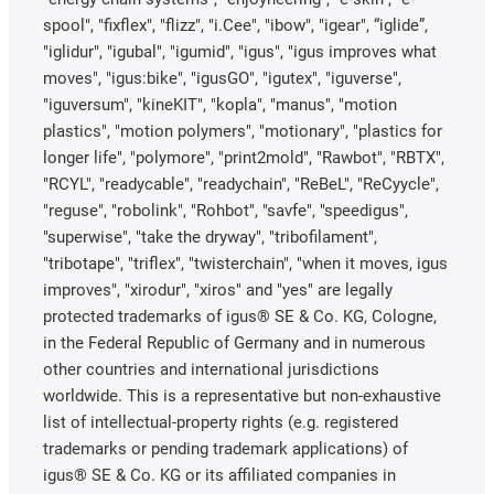
spool", "fixflex", "flizz", "i.Cee", "ibow", "igear", “iglide”,
"iglidur", "igubal", "igumid", "igus", "igus improves what
moves", "igus:bike", "igusGO", "igutex", "iguverse",
"iguversum", "kineKIT", "kopla", "manus", "motion
plastics", "motion polymers", "motionary", "plastics for
longer life", "polymore", "print2mold", "Rawbot", "RBTX",
"RCYL", "readycable", "readychain", "ReBeL", "ReCyycle",
"reguse", "robolink", "Rohbot", "savfe", "speedigus",
"superwise", "take the dryway", "tribofilament",
"tribotape", "triflex", "twisterchain", "when it moves, igus
improves", "xirodur", "xiros" and "yes" are legally
protected trademarks of igus® SE & Co. KG, Cologne,
in the Federal Republic of Germany and in numerous
other countries and international jurisdictions
worldwide. This is a representative but non-exhaustive
list of intellectual-property rights (e.g. registered
trademarks or pending trademark applications) of
igus® SE & Co. KG or its affiliated companies in