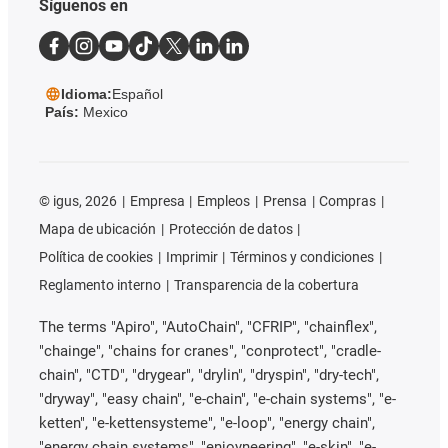
Síguenos en
Idioma:
Español
País:
Mexico
©
igus, 2026
Empresa
Empleos
Prensa
Compras
Mapa de ubicación
Protección de datos
Política de cookies
Imprimir
Términos y condiciones
Reglamento interno
Transparencia de la cobertura
The terms "Apiro", "AutoChain", "CFRIP", "chainflex",
"chainge", "chains for cranes", "conprotect", "cradle-
chain", "CTD", "drygear", "drylin", "dryspin", "dry-tech",
"dryway", "easy chain", "e-chain", "e-chain systems", "e-
ketten", "e-kettensysteme", "e-loop", "energy chain",
"energy chain systems", "enjoyneering", "e-skin", "e-