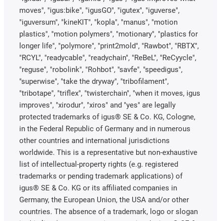
moves", "igus:bike", "igusGO", "igutex", "iguverse",
"iguversum", "kineKIT", "kopla", "manus", "motion
plastics", "motion polymers", "motionary", "plastics for
longer life", "polymore", "print2mold", "Rawbot", "RBTX",
"RCYL", "readycable", "readychain", "ReBeL", "ReCyycle",
"reguse", "robolink", "Rohbot", "savfe", "speedigus",
"superwise", "take the dryway", "tribofilament",
"tribotape", "triflex", "twisterchain", "when it moves, igus
improves", "xirodur", "xiros" and "yes" are legally
protected trademarks of igus® SE & Co. KG, Cologne,
in the Federal Republic of Germany and in numerous
other countries and international jurisdictions
worldwide. This is a representative but non-exhaustive
list of intellectual-property rights (e.g. registered
trademarks or pending trademark applications) of
igus® SE & Co. KG or its affiliated companies in
Germany, the European Union, the USA and/or other
countries. The absence of a trademark, logo or slogan