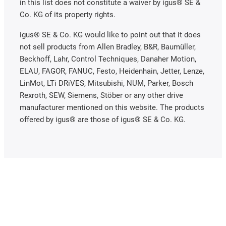
in this list does not constitute a waiver by igus® SE &
Co. KG of its property rights.
igus® SE & Co. KG would like to point out that it does
not sell products from Allen Bradley, B&R, Baumüller,
Beckhoff, Lahr, Control Techniques, Danaher Motion,
ELAU, FAGOR, FANUC, Festo, Heidenhain, Jetter, Lenze,
LinMot, LTi DRiVES, Mitsubishi, NUM, Parker, Bosch
Rexroth, SEW, Siemens, Stöber or any other drive
manufacturer mentioned on this website. The products
offered by igus® are those of igus® SE & Co. KG.