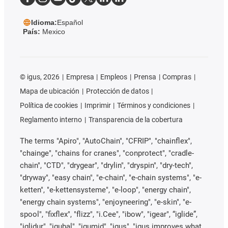
Idioma:
Español
País:
Mexico
©
igus, 2026
Empresa
Empleos
Prensa
Compras
Mapa de ubicación
Protección de datos
Política de cookies
Imprimir
Términos y condiciones
Reglamento interno
Transparencia de la cobertura
The terms "Apiro", "AutoChain", "CFRIP", "chainflex",
"chainge", "chains for cranes", "conprotect", "cradle-
chain", "CTD", "drygear", "drylin", "dryspin", "dry-tech",
"dryway", "easy chain", "e-chain", "e-chain systems", "e-
ketten", "e-kettensysteme", "e-loop", "energy chain",
"energy chain systems", "enjoyneering", "e-skin", "e-
spool", "fixflex", "flizz", "i.Cee", "ibow", "igear", “iglide”,
"iglidur", "igubal", "igumid", "igus", "igus improves what