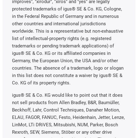
improves", "xirodur", "xiros" and "yes" are legally
protected trademarks of igus® SE & Co. KG, Cologne,
in the Federal Republic of Germany and in numerous
other countries and international jurisdictions
worldwide. This is a representative but non-exhaustive
list of intellectual-property rights (e.g. registered
trademarks or pending trademark applications) of
igus® SE & Co. KG or its affiliated companies in
Germany, the European Union, the USA and/or other
countries. The absence of a trademark, logo or slogan
in this list does not constitute a waiver by igus® SE &
Co. KG of its property rights.
igus® SE & Co. KG would like to point out that it does
not sell products from Allen Bradley, B&R, Baumüller,
Beckhoff, Lahr, Control Techniques, Danaher Motion,
ELAU, FAGOR, FANUC, Festo, Heidenhain, Jetter, Lenze,
LinMot, LTi DRiVES, Mitsubishi, NUM, Parker, Bosch
Rexroth, SEW, Siemens, Stöber or any other drive