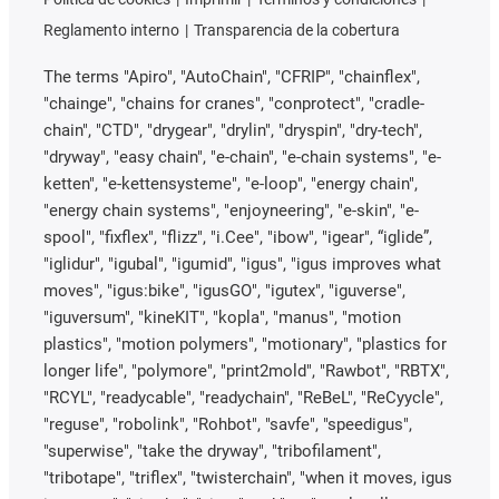
Reglamento interno
Transparencia de la cobertura
The terms "Apiro", "AutoChain", "CFRIP", "chainflex",
"chainge", "chains for cranes", "conprotect", "cradle-
chain", "CTD", "drygear", "drylin", "dryspin", "dry-tech",
"dryway", "easy chain", "e-chain", "e-chain systems", "e-
ketten", "e-kettensysteme", "e-loop", "energy chain",
"energy chain systems", "enjoyneering", "e-skin", "e-
spool", "fixflex", "flizz", "i.Cee", "ibow", "igear", “iglide”,
"iglidur", "igubal", "igumid", "igus", "igus improves what
moves", "igus:bike", "igusGO", "igutex", "iguverse",
"iguversum", "kineKIT", "kopla", "manus", "motion
plastics", "motion polymers", "motionary", "plastics for
longer life", "polymore", "print2mold", "Rawbot", "RBTX",
"RCYL", "readycable", "readychain", "ReBeL", "ReCyycle",
"reguse", "robolink", "Rohbot", "savfe", "speedigus",
"superwise", "take the dryway", "tribofilament",
"tribotape", "triflex", "twisterchain", "when it moves, igus