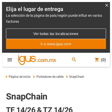
Elija el lugar de entrega
La selección de la página de país/región puede influir en varios
factores
Ver todas las localizaciones
Ir a www.igus.com
(0)
Página de inicio
Portadores de cable
SnapChain
SnapChain
TE 14/26 & TZ 14/26