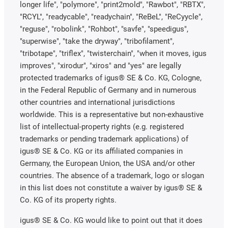
longer life", "polymore", "print2mold", "Rawbot", "RBTX",
"RCYL", "readycable", "readychain", "ReBeL", "ReCyycle",
"reguse", "robolink", "Rohbot", "savfe", "speedigus",
"superwise", "take the dryway", "tribofilament",
"tribotape", "triflex", "twisterchain", "when it moves, igus
improves", "xirodur", "xiros" and "yes" are legally
protected trademarks of igus® SE & Co. KG, Cologne,
in the Federal Republic of Germany and in numerous
other countries and international jurisdictions
worldwide. This is a representative but non-exhaustive
list of intellectual-property rights (e.g. registered
trademarks or pending trademark applications) of
igus® SE & Co. KG or its affiliated companies in
Germany, the European Union, the USA and/or other
countries. The absence of a trademark, logo or slogan
in this list does not constitute a waiver by igus® SE &
Co. KG of its property rights.
igus® SE & Co. KG would like to point out that it does