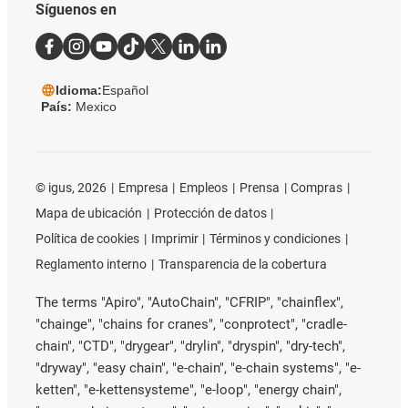
Síguenos en
Idioma:
Español
País:
Mexico
©
igus, 2026
Empresa
Empleos
Prensa
Compras
Mapa de ubicación
Protección de datos
Política de cookies
Imprimir
Términos y condiciones
Reglamento interno
Transparencia de la cobertura
The terms "Apiro", "AutoChain", "CFRIP", "chainflex",
"chainge", "chains for cranes", "conprotect", "cradle-
chain", "CTD", "drygear", "drylin", "dryspin", "dry-tech",
"dryway", "easy chain", "e-chain", "e-chain systems", "e-
ketten", "e-kettensysteme", "e-loop", "energy chain",