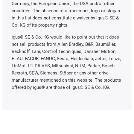
Germany, the European Union, the USA and/or other
countries. The absence of a trademark, logo or slogan
in this list does not constitute a waiver by igus® SE &
Co. KG of its property rights.
igus® SE & Co. KG would like to point out that it does
not sell products from Allen Bradley, B&R, Baumüller,
Beckhoff, Lahr, Control Techniques, Danaher Motion,
ELAU, FAGOR, FANUC, Festo, Heidenhain, Jetter, Lenze,
LinMot, LTi DRiVES, Mitsubishi, NUM, Parker, Bosch
Rexroth, SEW, Siemens, Stöber or any other drive
manufacturer mentioned on this website. The products
offered by igus® are those of igus® SE & Co. KG.