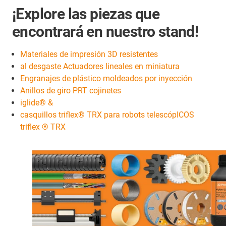
¡Explore las piezas que
encontrará en nuestro stand!
Materiales de impresión 3D resistentes
al desgaste Actuadores lineales en miniatura
Engranajes de plástico moldeados por inyección
Anillos de giro PRT cojinetes
iglide® &
casquillos triflex® TRX para robots telescópICOS
triflex ® TRX