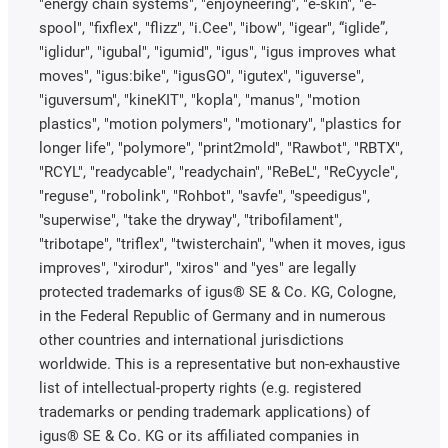
"energy chain systems", "enjoyneering", "e-skin", "e-
spool", "fixflex", "flizz", "i.Cee", "ibow", "igear", “iglide”,
"iglidur", "igubal", "igumid", "igus", "igus improves what
moves", "igus:bike", "igusGO", "igutex", "iguverse",
"iguversum", "kineKIT", "kopla", "manus", "motion
plastics", "motion polymers", "motionary", "plastics for
longer life", "polymore", "print2mold", "Rawbot", "RBTX",
"RCYL", "readycable", "readychain", "ReBeL", "ReCyycle",
"reguse", "robolink", "Rohbot", "savfe", "speedigus",
"superwise", "take the dryway", "tribofilament",
"tribotape", "triflex", "twisterchain", "when it moves, igus
improves", "xirodur", "xiros" and "yes" are legally
protected trademarks of igus® SE & Co. KG, Cologne,
in the Federal Republic of Germany and in numerous
other countries and international jurisdictions
worldwide. This is a representative but non-exhaustive
list of intellectual-property rights (e.g. registered
trademarks or pending trademark applications) of
igus® SE & Co. KG or its affiliated companies in