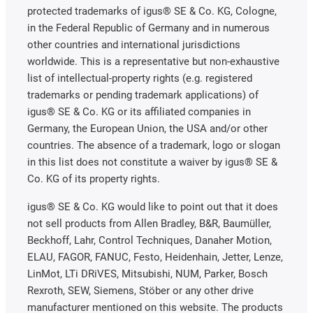
protected trademarks of igus® SE & Co. KG, Cologne,
in the Federal Republic of Germany and in numerous
other countries and international jurisdictions
worldwide. This is a representative but non-exhaustive
list of intellectual-property rights (e.g. registered
trademarks or pending trademark applications) of
igus® SE & Co. KG or its affiliated companies in
Germany, the European Union, the USA and/or other
countries. The absence of a trademark, logo or slogan
in this list does not constitute a waiver by igus® SE &
Co. KG of its property rights.
igus® SE & Co. KG would like to point out that it does
not sell products from Allen Bradley, B&R, Baumüller,
Beckhoff, Lahr, Control Techniques, Danaher Motion,
ELAU, FAGOR, FANUC, Festo, Heidenhain, Jetter, Lenze,
LinMot, LTi DRiVES, Mitsubishi, NUM, Parker, Bosch
Rexroth, SEW, Siemens, Stöber or any other drive
manufacturer mentioned on this website. The products