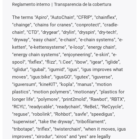
Reglamento interno
Transparencia de la cobertura
The terms "Apiro", "AutoChain", "CFRIP", "chainflex",
"chainge", "chains for cranes", "conprotect", "cradle-
chain", "CTD", "drygear", "drylin", "dryspin", "dry-tech",
"dryway", "easy chain", "e-chain", "e-chain systems", "e-
ketten", "e-kettensysteme", "e-loop", "energy chain",
"energy chain systems", "enjoyneering", "e-skin", "e-
spool", "fixflex", "flizz", "i.Cee", "ibow", "igear", “iglide”,
"iglidur", "igubal", "igumid", "igus", "igus improves what
moves", "igus:bike", "igusGO", "igutex", "iguverse",
"iguversum", "kineKIT", "kopla", "manus", "motion
plastics", "motion polymers", "motionary", "plastics for
longer life", "polymore", "print2mold", "Rawbot", "RBTX",
"RCYL", "readycable", "readychain", "ReBeL", "ReCyycle",
"reguse", "robolink", "Rohbot", "savfe", "speedigus",
"superwise", "take the dryway", "tribofilament",
"tribotape", "triflex", "twisterchain", "when it moves, igus
improves", "xirodur", "xiros" and "yes" are legally