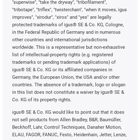
"superwise", "take the dryway", "tribofilament",
"tribotape", "triflex", "twisterchain", "when it moves, igus
improves", "xirodur", "xiros" and "yes" are legally
protected trademarks of igus® SE & Co. KG, Cologne,
in the Federal Republic of Germany and in numerous
other countries and international jurisdictions
worldwide. This is a representative but non-exhaustive
list of intellectual-property rights (e.g. registered
trademarks or pending trademark applications) of
igus® SE & Co. KG or its affiliated companies in
Germany, the European Union, the USA and/or other
countries. The absence of a trademark, logo or slogan
in this list does not constitute a waiver by igus® SE &
Co. KG of its property rights.
igus® SE & Co. KG would like to point out that it does
not sell products from Allen Bradley, B&R, Baumüller,
Beckhoff, Lahr, Control Techniques, Danaher Motion,
ELAU, FAGOR, FANUC, Festo, Heidenhain, Jetter, Lenze,