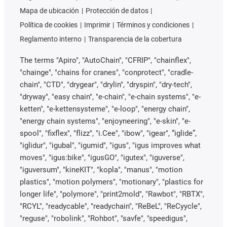
Mapa de ubicación
Protección de datos
Política de cookies
Imprimir
Términos y condiciones
Reglamento interno
Transparencia de la cobertura
The terms "Apiro", "AutoChain", "CFRIP", "chainflex",
"chainge", "chains for cranes", "conprotect", "cradle-
chain", "CTD", "drygear", "drylin", "dryspin", "dry-tech",
"dryway", "easy chain", "e-chain", "e-chain systems", "e-
ketten", "e-kettensysteme", "e-loop", "energy chain",
"energy chain systems", "enjoyneering", "e-skin", "e-
spool", "fixflex", "flizz", "i.Cee", "ibow", "igear", “iglide”,
"iglidur", "igubal", "igumid", "igus", "igus improves what
moves", "igus:bike", "igusGO", "igutex", "iguverse",
"iguversum", "kineKIT", "kopla", "manus", "motion
plastics", "motion polymers", "motionary", "plastics for
longer life", "polymore", "print2mold", "Rawbot", "RBTX",
"RCYL", "readycable", "readychain", "ReBeL", "ReCyycle",
"reguse", "robolink", "Rohbot", "savfe", "speedigus",