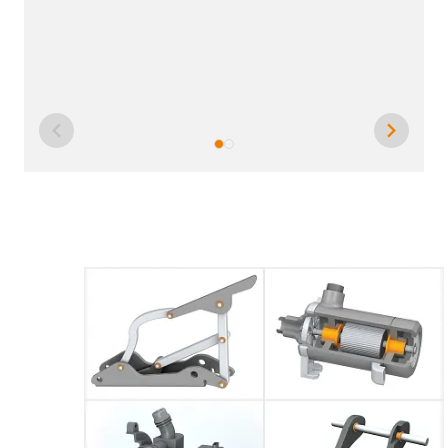
p
e
.