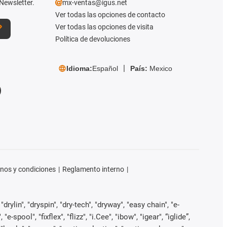
Newsletter.
mx-ventas@igus.net
Ver todas las opciones de contacto
Ver todas las opciones de visita
Política de devoluciones
Idioma:
Español
País:
Mexico
nos y condiciones
Reglamento interno
rylin", "dryspin", "dry-tech", "dryway", "easy chain", "e-
pool", "fixflex", "flizz", "i.Cee", "ibow", "igear", “iglide”,