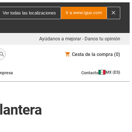
Ir a www.igus.com
Ver todas las localizaciones
Ayúdanos a mejorar - Danos tu opinión
Cesta de la compra
(0)
MX
(
ES
)
mpresa
Contacto
elantera