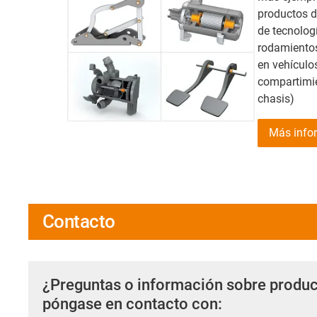
productos d
de tecnolog
rodamientos
en vehículos
compartimien
chasis)
Más info
Contacto
¿Preguntas o información sobre produc
póngase en contacto con: