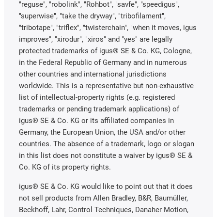
"reguse", "robolink", "Rohbot", "savfe", "speedigus",
"superwise", "take the dryway", "tribofilament",
"tribotape", "triflex", "twisterchain", "when it moves, igus
improves", "xirodur", "xiros" and "yes" are legally
protected trademarks of igus® SE & Co. KG, Cologne,
in the Federal Republic of Germany and in numerous
other countries and international jurisdictions
worldwide. This is a representative but non-exhaustive
list of intellectual-property rights (e.g. registered
trademarks or pending trademark applications) of
igus® SE & Co. KG or its affiliated companies in
Germany, the European Union, the USA and/or other
countries. The absence of a trademark, logo or slogan
in this list does not constitute a waiver by igus® SE &
Co. KG of its property rights.
igus® SE & Co. KG would like to point out that it does
not sell products from Allen Bradley, B&R, Baumüller,
Beckhoff, Lahr, Control Techniques, Danaher Motion,