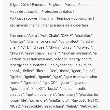
©
igus, 2026
Empresa
Empleos
Prensa
Compras
Mapa de ubicación
Protección de datos
Política de cookies
Imprimir
Términos y condiciones
Reglamento interno
Transparencia de la cobertura
The terms "Apiro", "AutoChain", "CFRIP", "chainflex",
"chainge", "chains for cranes", "conprotect", "cradle-
chain", "CTD", "drygear", "drylin", "dryspin", "dry-tech",
"dryway", "easy chain", "e-chain", "e-chain systems", "e-
ketten", "e-kettensysteme", "e-loop", "energy chain",
"energy chain systems", "enjoyneering", "e-skin", "e-
spool", "fixflex", "flizz", "i.Cee", "ibow", "igear", “iglide”,
"iglidur", "igubal", "igumid", "igus", "igus improves what
moves", "igus:bike", "igusGO", "igutex", "iguverse",
"iguversum", "kineKIT", "kopla", "manus", "motion
plastics", "motion polymers", "motionary", "plastics for
longer life", "polymore", "print2mold", "Rawbot", "RBTX",
"RCYL", "readycable", "readychain", "ReBeL", "ReCyycle",