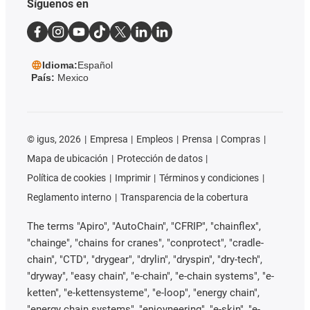
Síguenos en
Idioma:
Español
País:
Mexico
©
igus, 2026
Empresa
Empleos
Prensa
Compras
Mapa de ubicación
Protección de datos
Política de cookies
Imprimir
Términos y condiciones
Reglamento interno
Transparencia de la cobertura
The terms "Apiro", "AutoChain", "CFRIP", "chainflex",
"chainge", "chains for cranes", "conprotect", "cradle-
chain", "CTD", "drygear", "drylin", "dryspin", "dry-tech",
"dryway", "easy chain", "e-chain", "e-chain systems", "e-
ketten", "e-kettensysteme", "e-loop", "energy chain",
"energy chain systems", "enjoyneering", "e-skin", "e-