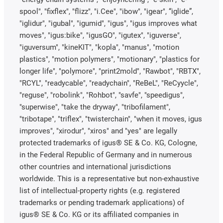
spool", "fixflex", "flizz", "i.Cee", "ibow", "igear", “iglide”,
"iglidur", "igubal", "igumid", "igus", "igus improves what
moves", "igus:bike", "igusGO", "igutex", "iguverse",
"iguversum", "kineKIT", "kopla", "manus", "motion
plastics", "motion polymers", "motionary", "plastics for
longer life", "polymore", "print2mold", "Rawbot", "RBTX",
"RCYL", "readycable", "readychain", "ReBeL", "ReCyycle",
"reguse", "robolink", "Rohbot", "savfe", "speedigus",
"superwise", "take the dryway", "tribofilament",
"tribotape", "triflex", "twisterchain", "when it moves, igus
improves", "xirodur", "xiros" and "yes" are legally
protected trademarks of igus® SE & Co. KG, Cologne,
in the Federal Republic of Germany and in numerous
other countries and international jurisdictions
worldwide. This is a representative but non-exhaustive
list of intellectual-property rights (e.g. registered
trademarks or pending trademark applications) of
igus® SE & Co. KG or its affiliated companies in