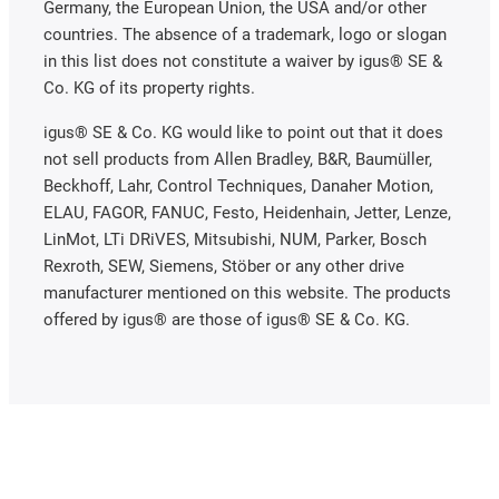
Germany, the European Union, the USA and/or other
countries. The absence of a trademark, logo or slogan
in this list does not constitute a waiver by igus® SE &
Co. KG of its property rights.
igus® SE & Co. KG would like to point out that it does
not sell products from Allen Bradley, B&R, Baumüller,
Beckhoff, Lahr, Control Techniques, Danaher Motion,
ELAU, FAGOR, FANUC, Festo, Heidenhain, Jetter, Lenze,
LinMot, LTi DRiVES, Mitsubishi, NUM, Parker, Bosch
Rexroth, SEW, Siemens, Stöber or any other drive
manufacturer mentioned on this website. The products
offered by igus® are those of igus® SE & Co. KG.