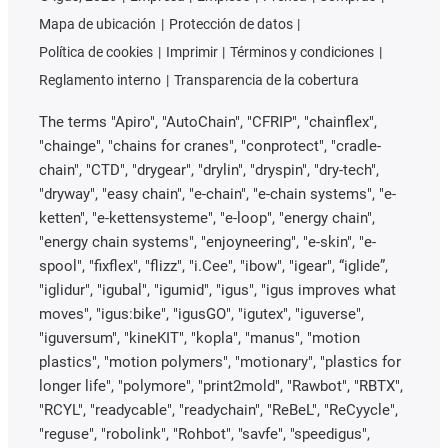
Mapa de ubicación
Protección de datos
Política de cookies
Imprimir
Términos y condiciones
Reglamento interno
Transparencia de la cobertura
The terms "Apiro", "AutoChain", "CFRIP", "chainflex",
"chainge", "chains for cranes", "conprotect", "cradle-
chain", "CTD", "drygear", "drylin", "dryspin", "dry-tech",
"dryway", "easy chain", "e-chain", "e-chain systems", "e-
ketten", "e-kettensysteme", "e-loop", "energy chain",
"energy chain systems", "enjoyneering", "e-skin", "e-
spool", "fixflex", "flizz", "i.Cee", "ibow", "igear", “iglide”,
"iglidur", "igubal", "igumid", "igus", "igus improves what
moves", "igus:bike", "igusGO", "igutex", "iguverse",
"iguversum", "kineKIT", "kopla", "manus", "motion
plastics", "motion polymers", "motionary", "plastics for
longer life", "polymore", "print2mold", "Rawbot", "RBTX",
"RCYL", "readycable", "readychain", "ReBeL", "ReCyycle",
"reguse", "robolink", "Rohbot", "savfe", "speedigus",