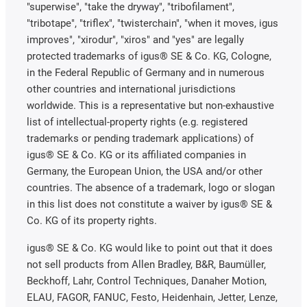
"superwise", "take the dryway", "tribofilament",
"tribotape", "triflex", "twisterchain", "when it moves, igus
improves", "xirodur", "xiros" and "yes" are legally
protected trademarks of igus® SE & Co. KG, Cologne,
in the Federal Republic of Germany and in numerous
other countries and international jurisdictions
worldwide. This is a representative but non-exhaustive
list of intellectual-property rights (e.g. registered
trademarks or pending trademark applications) of
igus® SE & Co. KG or its affiliated companies in
Germany, the European Union, the USA and/or other
countries. The absence of a trademark, logo or slogan
in this list does not constitute a waiver by igus® SE &
Co. KG of its property rights.
igus® SE & Co. KG would like to point out that it does
not sell products from Allen Bradley, B&R, Baumüller,
Beckhoff, Lahr, Control Techniques, Danaher Motion,
ELAU, FAGOR, FANUC, Festo, Heidenhain, Jetter, Lenze,