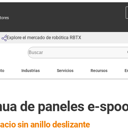
ctores
Explore el mercado de robótica RBTX
cto
Industrias
Servicios
Recursos
E
nua de paneles e-spoo
cio sin anillo deslizante