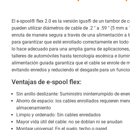
El e-spool® flex 2.0 es la versión igus® de un tambor de ca
pueden utilizar diámetros de cable de .2 " a .59 " (5 mm a
enruta de manera segura a través de una alimentación a 
para garantizar que esté enrollado correctamente en to
lo hace adecuado para una amplia gama de aplicaciones, 
talleres de automóviles hasta tecnología escénica e ilum
alimentación guiada garantiza que el cable se enrole de 
evitando enredos y reduciendo el desgaste para un funci
Ventajas de e-spool flex:
Sin anillo deslizante: Suministro ininterrumpido de energ
Ahorro de espacio: los cables enrollados requieren men
almacenamiento
Limpio y ordenado: Sin cables enredados
Mayor vida útil del cable: no se doblan ni se anudan
Montaje universal: En el suelo, techo o pared