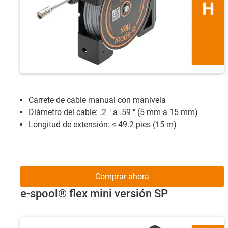
Carrete de cable manual con manivela
Diámetro del cable: .2 " a .59 " (5 mm a 15 mm)
Longitud de extensión: ≤ 49.2 pies (15 m)
Comprar ahora
e-spool® flex mini versión SP