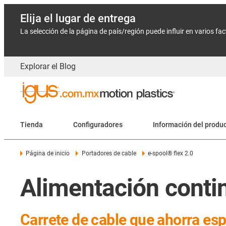
Elija el lugar de entrega
La selección de la página de país/región puede influir en varios fa
Explorar el Blog
Tienda
Configuradores
Información del produ
Página de inicio
Portadores de cable
e-spool® flex 2.0
Alimentación conti
Carrete de cable que ahorra espa