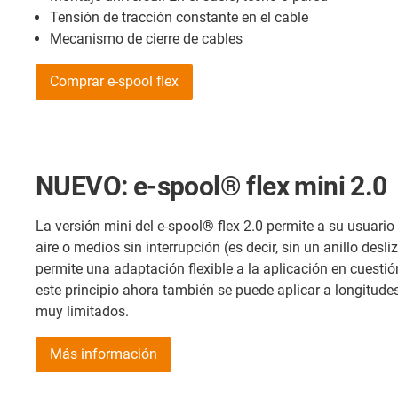
Tensión de tracción constante en el cable
Mecanismo de cierre de cables
Comprar e-spool flex
NUEVO: e-spool® flex mini 2.0
La versión mini del e-spool® flex 2.0 permite a su usuario 
aire o medios sin interrupción (es decir, sin un anillo des
permite una adaptación flexible a la aplicación en cuest
este principio ahora también se puede aplicar a longitude
muy limitados.
Más información