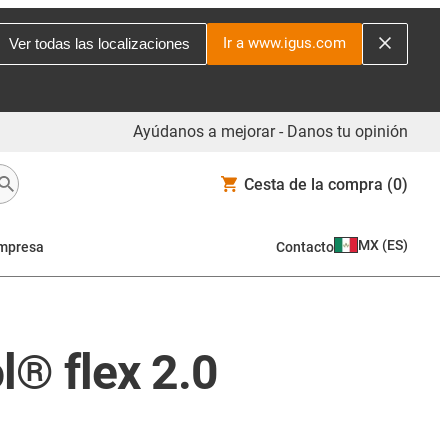
Ir a www.igus.com
Ver todas las localizaciones
Ayúdanos a mejorar - Danos tu opinión
Cesta de la compra
(0)
MX
(
ES
)
mpresa
Contacto
l® flex 2.0