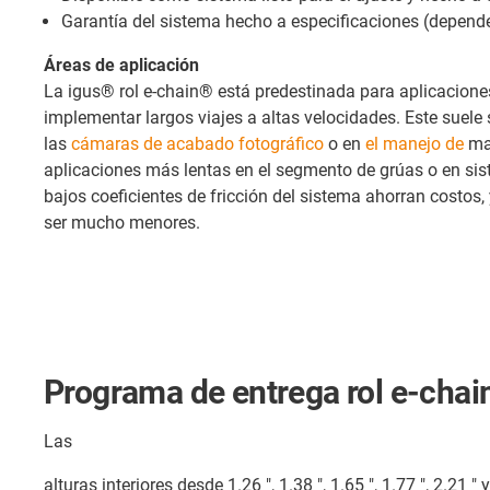
Garantía del sistema hecho a especificaciones (depende
Áreas de aplicación
La igus® rol e-chain® está predestinada para aplicacione
implementar largos viajes a altas velocidades. Este suele s
las
cámaras de acabado fotográfico
o en
el manejo de
mat
aplicaciones más lentas en el segmento de grúas o en si
bajos coeficientes de fricción del sistema ahorran costos
ser mucho menores.
Programa de entrega rol e-cha
Las
alturas interiores desde 1.26 ", 1.38 ", 1.65 ", 1.77 ", 2.