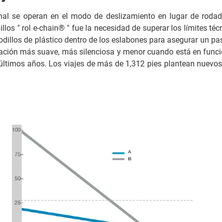
al se operan en el modo de deslizamiento en lugar de rodadu
llos " rol e-chain® " fue la necesidad de superar los límites té
rodillos de plástico dentro de los eslabones para asegurar un pa
bración más suave, más silenciosa y menor cuando está en func
timos años. Los viajes de más de 1,312 pies plantean nuevo