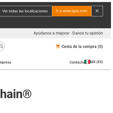
Ir a www.igus.com
Ver todas las localizaciones
Ayúdanos a mejorar - Danos tu opinión
Cesta de la compra
(0)
MX
(
ES
)
mpresa
Contacto
-chain®