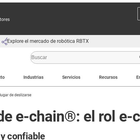
ctores
Explore el mercado de robótica RBTX
cto
Industrias
Servicios
Recursos
E
 lugar de deslizarse
de e-chain®: el rol e
y confiable