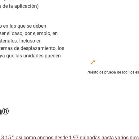
 de la aplicación)
s en las que se deben
er el caso, por ejemplo, en
eriales. Incluso en
stemas de desplazamiento, los
, ya que las unidades pueden
Puesto de prueba de rodillos es
in®
21 " y 3.15 ", así como anchos desde 1.97 pulgadas hasta varios pi