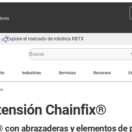
ctores
Explore el mercado de robótica RBTX
cto
Industrias
Servicios
Recursos
E
ra
 tensión Chainfix®
s® con abrazaderas y elementos de 