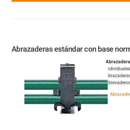
Abrazaderas estándar con base nor
Abrazadera
individuale
abrazaderas 
abrevaderos
Abrazader