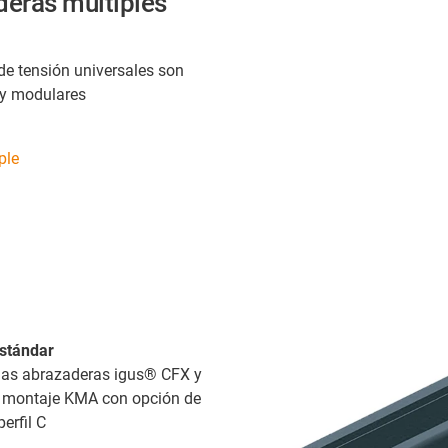
eras múltiples
 de tensión universales son
y modulares
ple
estándar
las abrazaderas igus® CFX y
e montaje KMA con opción de
erfil C