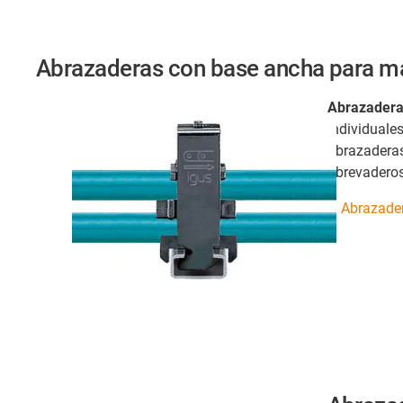
Abrazaderas con base ancha para ma
Abrazadera
individuale
abrazaderas 
abrevaderos
Abrazader