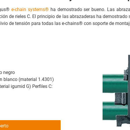
 igus®
e-chain systems®
ha demostrado ser bueno. Las abrazad
n de rieles C. El principio de las abrazaderas ha demostrado 
vio de tensión para todas las e-chains® con soporte de monta
do negro
en blanco (material 1.4301)
terial igumid G) Perfiles C:
erto