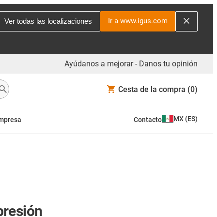
Ir a www.igus.com
Ver todas las localizaciones
Ayúdanos a mejorar - Danos tu opinión
Cesta de la compra
(0)
MX
(
ES
)
mpresa
Contacto
presión