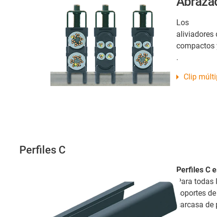
Abrazad
Los
aliviadores
compactos 
.
Clip múlti
Perfiles C
Perfiles C 
Para todas 
soportes d
carcasa de p