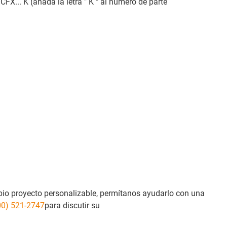
FX... K (añada la letra " K " al número de parte
pio proyecto personalizable, permítanos ayudarlo con una
00) 521-2747
para discutir su