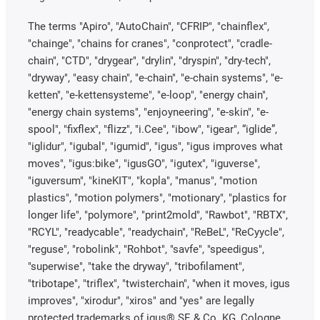
The terms "Apiro", "AutoChain", "CFRIP", "chainflex",
"chainge", "chains for cranes", "conprotect", "cradle-
chain", "CTD", "drygear", "drylin", "dryspin", "dry-tech",
"dryway", "easy chain", "e-chain", "e-chain systems", "e-
ketten", "e-kettensysteme", "e-loop", "energy chain",
"energy chain systems", "enjoyneering", "e-skin", "e-
spool", "fixflex", "flizz", "i.Cee", "ibow", "igear", “iglide”,
"iglidur", "igubal", "igumid", "igus", "igus improves what
moves", "igus:bike", "igusGO", "igutex", "iguverse",
"iguversum", "kineKIT", "kopla", "manus", "motion
plastics", "motion polymers", "motionary", "plastics for
longer life", "polymore", "print2mold", "Rawbot", "RBTX",
"RCYL", "readycable", "readychain", "ReBeL", "ReCyycle",
"reguse", "robolink", "Rohbot", "savfe", "speedigus",
"superwise", "take the dryway", "tribofilament",
"tribotape", "triflex", "twisterchain", "when it moves, igus
improves", "xirodur", "xiros" and "yes" are legally
protected trademarks of igus® SE & Co. KG, Cologne,