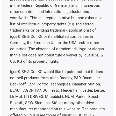
in the Federal Republic of Germany and in numerous
other countries and international jurisdictions
worldwide. This is a representative but non-exhaustive
list of intellectual-property rights (e.g. registered
trademarks or pending trademark applications) of
igus® SE & Co. KG or its affiliated companies in
Germany, the European Union, the USA and/or other
countries. The absence of a trademark, logo or slogan
in this list does not constitute a waiver by igus® SE &
Co. KG of its property rights.
igus® SE & Co. KG would like to point out that it does
not sell products from Allen Bradley, B&R, Baumüller,
Beckhoff, Lahr, Control Techniques, Danaher Motion,
ELAU, FAGOR, FANUC, Festo, Heidenhain, Jetter, Lenze,
LinMot, LTi DRiVES, Mitsubishi, NUM, Parker, Bosch
Rexroth, SEW, Siemens, Stöber or any other drive
manufacturer mentioned on this website. The products
offered by igus® are those of igus® SE & Co. KG.