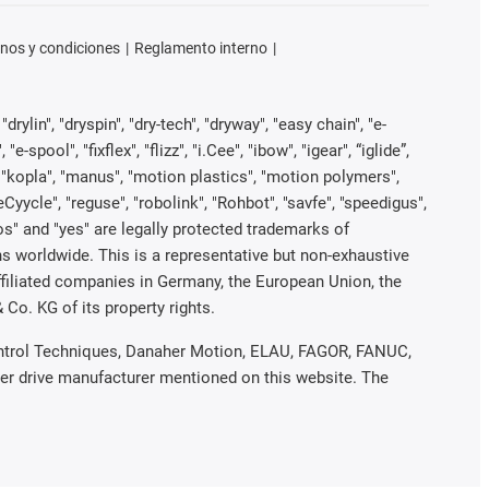
nos y condiciones
Reglamento interno
rylin", "dryspin", "dry-tech", "dryway", "easy chain", "e-
pool", "fixflex", "flizz", "i.Cee", "ibow", "igear", “iglide”,
", "kopla", "manus", "motion plastics", "motion polymers",
Cyycle", "reguse", "robolink", "Rohbot", "savfe", "speedigus",
iros" and "yes" are legally protected trademarks of
s worldwide. This is a representative but non-exhaustive
 affiliated companies in Germany, the European Union, the
Co. KG of its property rights.
 Control Techniques, Danaher Motion, ELAU, FAGOR, FANUC,
her drive manufacturer mentioned on this website. The