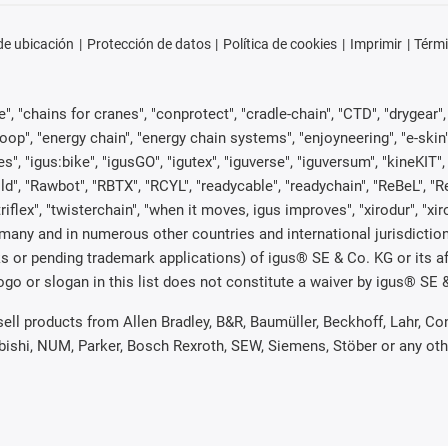
e ubicación
Protección de datos
Política de cookies
Imprimir
Térmi
, "chains for cranes", "conprotect", "cradle-chain", "CTD", "drygear", "d
p", "energy chain", "energy chain systems", "enjoyneering", "e-skin", "e-s
es", "igus:bike", "igusGO", "igutex", "iguverse", "iguversum", "kineKIT
ld", "Rawbot", "RBTX", "RCYL", "readycable", "readychain", "ReBeL", "Re
"triflex", "twisterchain", "when it moves, igus improves", "xirodur", "x
many and in numerous other countries and international jurisdiction
marks or pending trademark applications) of igus® SE & Co. KG or its
o or slogan in this list does not constitute a waiver by igus® SE & 
 sell products from Allen Bradley, B&R, Baumüller, Beckhoff, Lahr,
ubishi, NUM, Parker, Bosch Rexroth, SEW, Siemens, Stöber or any ot