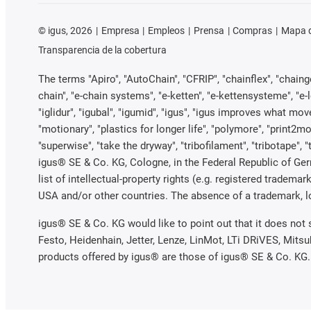
©
igus, 2026
Empresa
Empleos
Prensa
Compras
Mapa d
Transparencia de la cobertura
The terms "Apiro", "AutoChain", "CFRIP", "chainflex", "chainge"
chain", "e-chain systems", "e-ketten", "e-kettensysteme", "e-loo
"iglidur", "igubal", "igumid", "igus", "igus improves what mov
"motionary", "plastics for longer life", "polymore", "print2mo
"superwise", "take the dryway", "tribofilament", "tribotape", 
igus® SE & Co. KG, Cologne, in the Federal Republic of Ger
list of intellectual-property rights (e.g. registered trade
USA and/or other countries. The absence of a trademark, log
igus® SE & Co. KG would like to point out that it does not
Festo, Heidenhain, Jetter, Lenze, LinMot, LTi DRiVES, Mits
products offered by igus® are those of igus® SE & Co. KG.