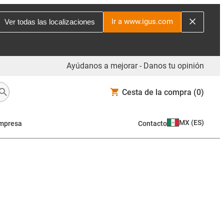
Ir a www.igus.com
Ver todas las localizaciones
Ayúdanos a mejorar - Danos tu opinión
Cesta de la compra
(0)
MX
(
ES
)
mpresa
Contacto