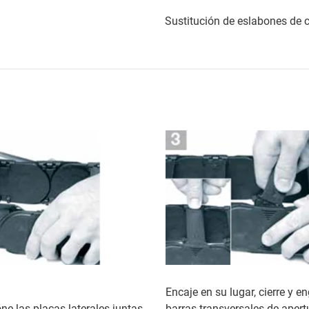
Sustitución de eslabones de 
Encaje en su lugar, cierre y e
ne las placas laterales juntas
barras transversales de apert