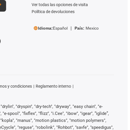
Ver todas las opciones de visita
Política de devoluciones
Idioma:
Español
País:
Mexico
nos y condiciones
Reglamento interno
rylin", "dryspin", "dry-tech", "dryway", "easy chain", "e-
pool", "fixflex", "flizz", "i.Cee", "ibow", "igear", “iglide”,
", "kopla", "manus", "motion plastics", "motion polymers",
Cyycle", "reguse", "robolink", "Rohbot", "savfe", "speedigus",