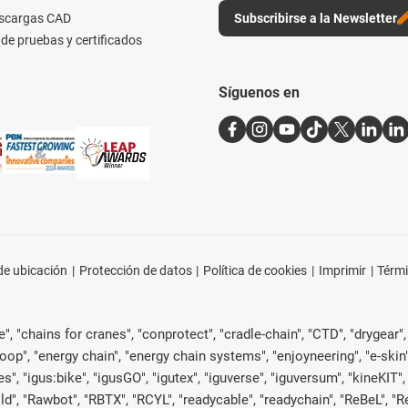
escargas CAD
Subscribirse a la Newsletter
de pruebas y certificados
Síguenos en
e ubicación
Protección de datos
Política de cookies
Imprimir
Térmi
, "chains for cranes", "conprotect", "cradle-chain", "CTD", "drygear", "d
p", "energy chain", "energy chain systems", "enjoyneering", "e-skin", "e-s
es", "igus:bike", "igusGO", "igutex", "iguverse", "iguversum", "kineKIT
ld", "Rawbot", "RBTX", "RCYL", "readycable", "readychain", "ReBeL", "Re