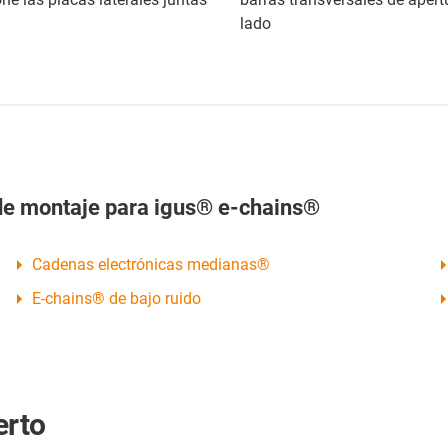
lado
 de montaje para igus® e-chains®
Cadenas electrónicas medianas®
E-chains® de bajo ruido
erto