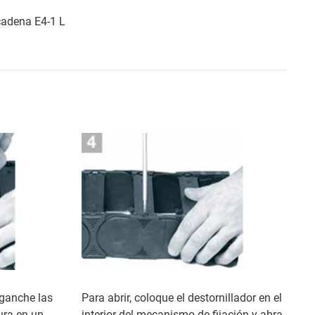
cadena E4-1 L
nganche las
Para abrir, coloque el destornillador en el
ura en un
interior del mecanismo de fijación y abra