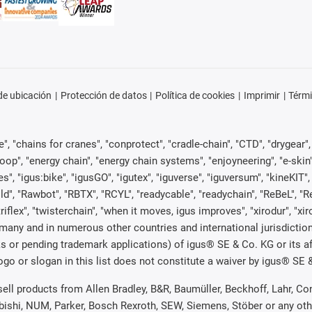
e ubicación
Protección de datos
Política de cookies
Imprimir
Térmi
, "chains for cranes", "conprotect", "cradle-chain", "CTD", "drygear", "d
p", "energy chain", "energy chain systems", "enjoyneering", "e-skin", "e-s
es", "igus:bike", "igusGO", "igutex", "iguverse", "iguversum", "kineKIT
ld", "Rawbot", "RBTX", "RCYL", "readycable", "readychain", "ReBeL", "Re
"triflex", "twisterchain", "when it moves, igus improves", "xirodur", "x
many and in numerous other countries and international jurisdiction
marks or pending trademark applications) of igus® SE & Co. KG or its
o or slogan in this list does not constitute a waiver by igus® SE & 
 sell products from Allen Bradley, B&R, Baumüller, Beckhoff, Lahr,
ubishi, NUM, Parker, Bosch Rexroth, SEW, Siemens, Stöber or any ot