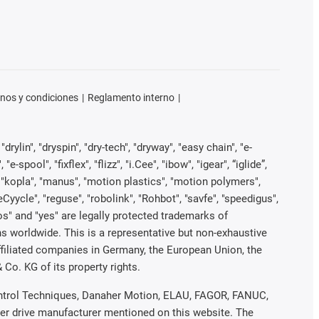
nos y condiciones
Reglamento interno
rylin", "dryspin", "dry-tech", "dryway", "easy chain", "e-
pool", "fixflex", "flizz", "i.Cee", "ibow", "igear", “iglide”,
", "kopla", "manus", "motion plastics", "motion polymers",
Cyycle", "reguse", "robolink", "Rohbot", "savfe", "speedigus",
iros" and "yes" are legally protected trademarks of
s worldwide. This is a representative but non-exhaustive
 affiliated companies in Germany, the European Union, the
Co. KG of its property rights.
 Control Techniques, Danaher Motion, ELAU, FAGOR, FANUC,
her drive manufacturer mentioned on this website. The