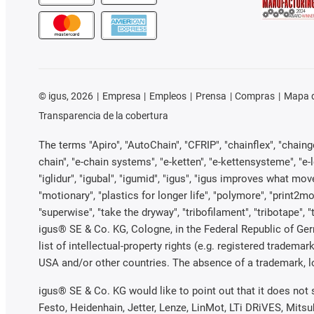
©
igus, 2026
Empresa
Empleos
Prensa
Compras
Mapa d
Transparencia de la cobertura
The terms "Apiro", "AutoChain", "CFRIP", "chainflex", "chainge"
chain", "e-chain systems", "e-ketten", "e-kettensysteme", "e-loo
"iglidur", "igubal", "igumid", "igus", "igus improves what mov
"motionary", "plastics for longer life", "polymore", "print2mo
"superwise", "take the dryway", "tribofilament", "tribotape", 
igus® SE & Co. KG, Cologne, in the Federal Republic of Ger
list of intellectual-property rights (e.g. registered trade
USA and/or other countries. The absence of a trademark, log
igus® SE & Co. KG would like to point out that it does not
Festo, Heidenhain, Jetter, Lenze, LinMot, LTi DRiVES, Mits