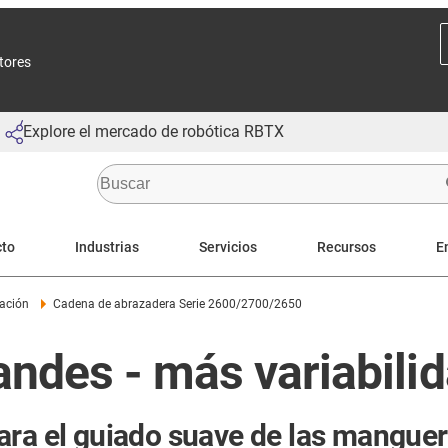
ctores
Explore el mercado de robótica RBTX
cto
Industrias
Servicios
Recursos
E
lación
Cadena de abrazadera Serie 2600/2700/2650
ndes - más variabili
ara el guiado suave de las mangue