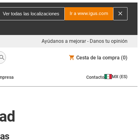
Ir a www.igus.com
Ver todas las localizaciones
Ayúdanos a mejorar - Danos tu opinión
Cesta de la compra
(0)
MX
(
ES
)
mpresa
Contacto
dad
ras