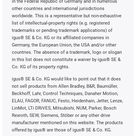
in the Federal Republic of Germany and in numerous
other countries and international jurisdictions
worldwide. This is a representative but non-exhaustive
list of intellectual-property rights (e.g. registered
trademarks or pending trademark applications) of
igus® SE & Co. KG or its affiliated companies in
Germany, the European Union, the USA and/or other
countries. The absence of a trademark, logo or slogan
in this list does not constitute a waiver by igus® SE &
Co. KG of its property rights.
igus® SE & Co. KG would like to point out that it does
not sell products from Allen Bradley, B&R, Baumüller,
Beckhoff, Lahr, Control Techniques, Danaher Motion,
ELAU, FAGOR, FANUC, Festo, Heidenhain, Jetter, Lenze,
LinMot, LTi DRiVES, Mitsubishi, NUM, Parker, Bosch
Rexroth, SEW, Siemens, Stöber or any other drive
manufacturer mentioned on this website. The products
offered by igus® are those of igus® SE & Co. KG.