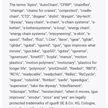
The terms "Apiro", "AutoChain", "CFRIP", "chainflex",
"chainge", "chains for cranes", "conprotect", "cradle-
chain", "CTD", "drygear", "drylin", "dryspin", "dry-tech",
"dryway", "easy chain", "e-chain", "e-chain systems", "e-
ketten", "e-kettensysteme", "e-loop", "energy chain",
"energy chain systems", "enjoyneering", "e-skin", "e-
spool", "fixflex", "flizz", "i.Cee", "ibow", "igear", “iglide”,
"iglidur", "igubal", "igumid", "igus", "igus improves what
moves", "igus:bike", "igusGO", "igutex", "iguverse",
"iguversum", "kineKIT", "kopla", "manus", "motion
plastics", "motion polymers", "motionary", "plastics for
longer life", "polymore", "print2mold", "Rawbot", "RBTX",
"RCYL", "readycable", "readychain", "ReBeL", "ReCyycle",
"reguse", "robolink", "Rohbot", "savfe", "speedigus",
"superwise", "take the dryway", "tribofilament",
"tribotape", "triflex", "twisterchain", "when it moves, igus
improves", "xirodur", "xiros" and "yes" are legally
protected trademarks of igus® SE & Co. KG, Cologne,